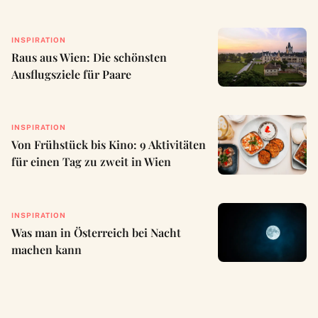
INSPIRATION
Raus aus Wien: Die schönsten
Ausflugsziele für Paare
INSPIRATION
Von Frühstück bis Kino: 9 Aktivitäten
für einen Tag zu zweit in Wien
INSPIRATION
Was man in Österreich bei Nacht
machen kann