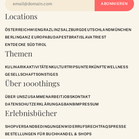
Locations
ÖSTERREICH
WIEN
GRAZ
LINZ
SALZBURG
DEUTSCHLAND
MÜNCHEN
BERLIN
GANZ EUROPA
BUDAPEST
BRATISLAVA
TRIEST
ENTDECKE SÜDTIROL
Themen
KULINARIK
AKTIVITÄTEN
KULTUR
TRIPS
UNTERKÜNFTE
WELLNESS
GESELLSCHAFT
SONSTIGES
Über 1000things
ÜBER UNS
ZUSAMMENARBEIT
JOBS
KONTAKT
DATENSCHUTZERKLÄRUNG
AGB
ANB
IMPRESSUM
Erlebnisbücher
SHOP
VERSANDBEDINGUNGEN
WIDERRUFSRECHT
FAQS
PRESSE
BESTELLUNGEN FÜR BUCHHANDEL & SHOPS