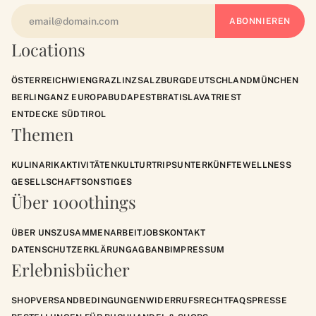
Locations
ÖSTERREICH
WIEN
GRAZ
LINZ
SALZBURG
DEUTSCHLAND
MÜNCHEN
BERLIN
GANZ EUROPA
BUDAPEST
BRATISLAVA
TRIEST
ENTDECKE SÜDTIROL
Themen
KULINARIK
AKTIVITÄTEN
KULTUR
TRIPS
UNTERKÜNFTE
WELLNESS
GESELLSCHAFT
SONSTIGES
Über 1000things
ÜBER UNS
ZUSAMMENARBEIT
JOBS
KONTAKT
DATENSCHUTZERKLÄRUNG
AGB
ANB
IMPRESSUM
Erlebnisbücher
SHOP
VERSANDBEDINGUNGEN
WIDERRUFSRECHT
FAQS
PRESSE