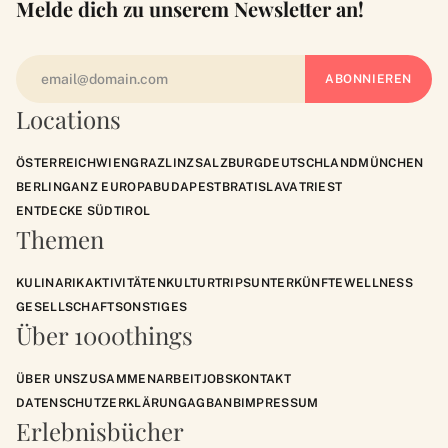
Melde dich zu unserem Newsletter an!
Locations
ÖSTERREICH
WIEN
GRAZ
LINZ
SALZBURG
DEUTSCHLAND
MÜNCHEN
BERLIN
GANZ EUROPA
BUDAPEST
BRATISLAVA
TRIEST
ENTDECKE SÜDTIROL
Themen
KULINARIK
AKTIVITÄTEN
KULTUR
TRIPS
UNTERKÜNFTE
WELLNESS
GESELLSCHAFT
SONSTIGES
Über 1000things
ÜBER UNS
ZUSAMMENARBEIT
JOBS
KONTAKT
DATENSCHUTZERKLÄRUNG
AGB
ANB
IMPRESSUM
Erlebnisbücher