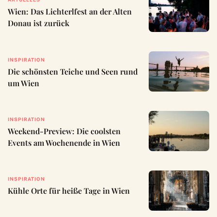
Wien: Das Lichterlfest an der Alten
Donau ist zurück
INSPIRATION
Die schönsten Teiche und Seen rund
um Wien
INSPIRATION
Weekend-Preview: Die coolsten
Events am Wochenende in Wien
INSPIRATION
Kühle Orte für heiße Tage in Wien