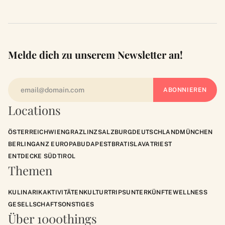
Melde dich zu unserem Newsletter an!
Locations
ÖSTERREICH
WIEN
GRAZ
LINZ
SALZBURG
DEUTSCHLAND
MÜNCHEN
BERLIN
GANZ EUROPA
BUDAPEST
BRATISLAVA
TRIEST
ENTDECKE SÜDTIROL
Themen
KULINARIK
AKTIVITÄTEN
KULTUR
TRIPS
UNTERKÜNFTE
WELLNESS
GESELLSCHAFT
SONSTIGES
Über 1000things