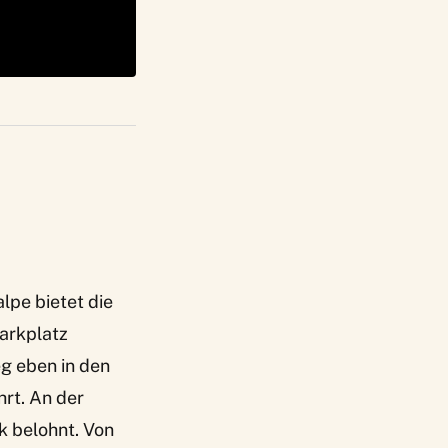
lpe bietet die
arkplatz
g eben in den
rt. An der
 belohnt. Von