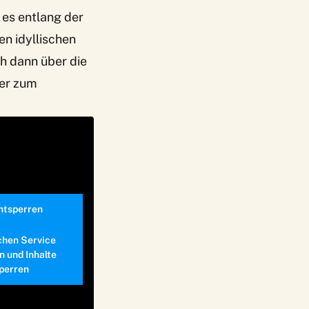
 es entlang der
en idyllischen
ch dann über die
ter zum
entsperren
chen Service
n und Inhalte
perren