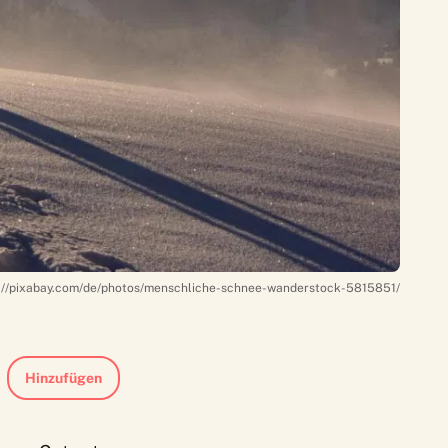
s://pixabay.com/de/photos/menschliche-schnee-wanderstock-5815851/
Hinzufügen