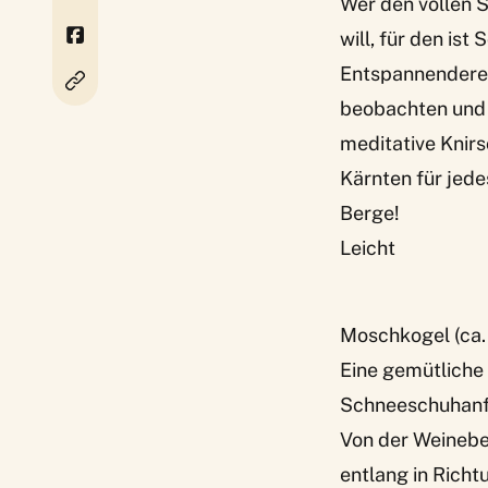
Wer den vollen 
will, für den is
Entspannenderes,
beobachten und 
meditative Knirs
Kärnten für jede
Berge!
Leicht
Moschkogel (ca
Eine gemütliche 
Schneeschuhanfä
Von der Weinebe
entlang in Richt