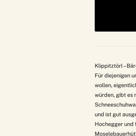
Klippitztörl – B
Für diejenigen u
wollen, eigentli
würden, gibt es 
Schneeschuhwand
und ist gut ausg
Hochegger
und 
Moselebauerhüt