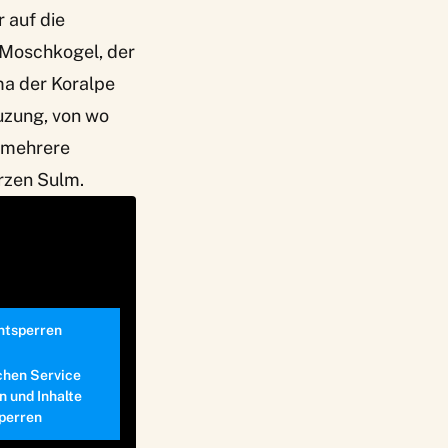
r auf die
 Moschkogel, der
ama der Koralpe
uzung, von wo
 mehrere
rzen Sulm.
entsperren
chen Service
n und Inhalte
perren