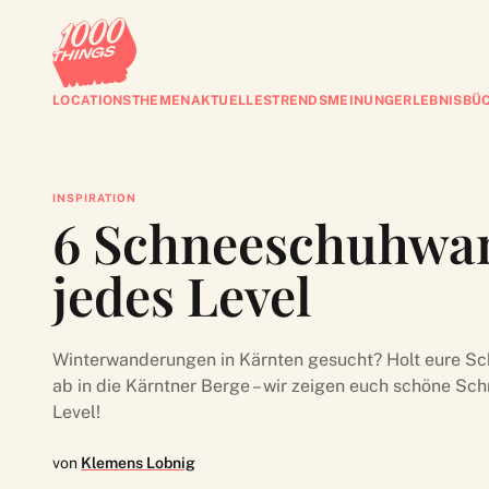
LOCATIONS
THEMEN
AKTUELLES
TRENDS
MEINUNG
ERLEBNISBÜ
INSPIRATION
6 Schneeschuhwan
jedes Level
Winterwanderungen in Kärnten gesucht? Holt eure S
ab in die Kärntner Berge – wir zeigen euch schöne S
Level!
von
Klemens Lobnig