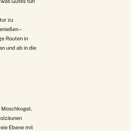
twas Gutes tun
tur zu
enießen –
ge Routen in
n und ab in die
n Moschkogel.
Holzäunen
reie Ebene mit