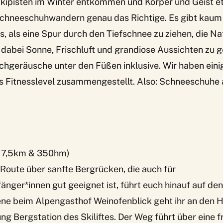
Skipisten im Winter entkommen und Körper und Geist e
t Schneeschuhwandern genau das Richtige. Es gibt kaum
 als eine Spur durch den Tiefschnee zu ziehen, die Na
dabei Sonne, Frischluft und grandiose Aussichten zu g
chgeräusche unter den Füßen inklusive. Wir haben eini
s Fitnesslevel zusammengestellt. Also: Schneeschuhe a
. 7,5km & 350hm)
Route über sanfte Bergrücken, die auch für
nger*innen gut geeignet ist, führt euch hinauf auf de
ne beim Alpengasthof Weinofenblick geht ihr an den 
ung Bergstation des Skiliftes. Der Weg führt über eine f