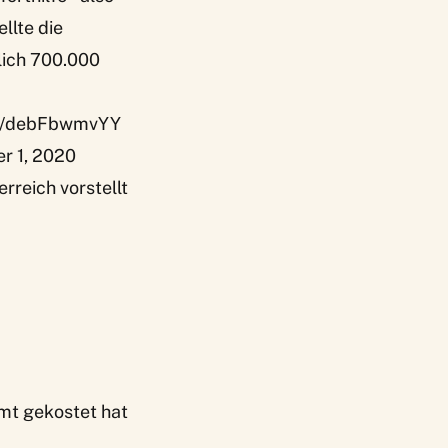
llte die
lich 700.000
om/debFbwmvYY
r 1, 2020
erreich
vorstellt
mt gekostet hat