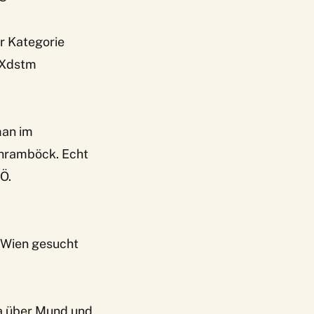
er Kategorie
8Xdstm
man im
Schramböck. Echt
Ö.
n Wien gesucht
ka über Mund und