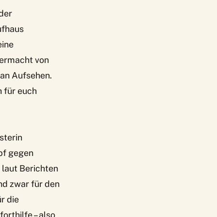
der
ufhaus
eine
bermacht von
 an Aufsehen.
 für euch
sterin
pf gegen
laut Berichten
nd zwar für den
r die
rthilfe – also