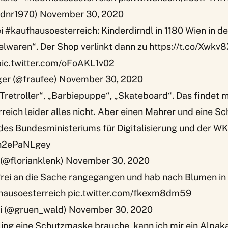
dnr1970)
November 30, 2020
ei
#kaufhausoesterreich
: Kinderdirndl in 1180 Wien in d
elwaren“. Der Shop verlinkt dann zu
https://t.co/Xwkv
pic.twitter.com/oFoAKL1v02
ger (@fraufee)
November 30, 2020
„Tretroller“, „Barbiepuppe“, „Skateboard“. Das findet 
reich
leider alles nicht. Aber einen Mahrer und eine 
des Bundesministeriums für Digitalisierung und der WK
m/h2ePaNLgey
 (@florianklenk)
November 30, 2020
tfrei an die Sache rangegangen und hab nach Blumen i
hausoesterreich
pic.twitter.com/fkexm8dm59
ni (@gruen_wald)
November 30, 2020
ling eine Schutzmaske brauche, kann ich mir ein Alpa