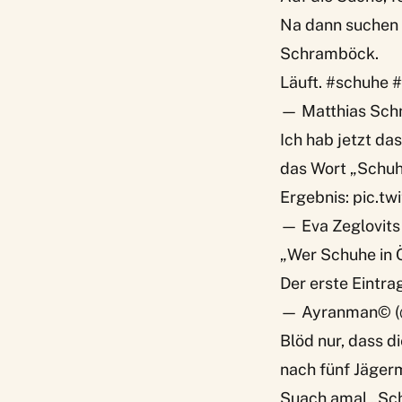
Na dann suchen w
Schramböck.
Läuft.
#schuhe
#
— Matthias Sch
Ich hab jetzt d
das Wort „Schuh
Ergebnis:
pic.tw
— Eva Zeglovits
„Wer Schuhe in Ö
Der erste Eintra
— Ayranman© (
Blöd nur, dass d
nach fünf Jägerm
Suach amal „Sc