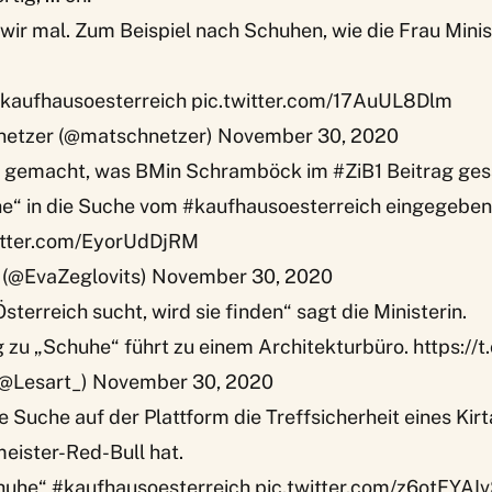
ir mal. Zum Beispiel nach Schuhen, wie die Frau Minis
kaufhausoesterreich
pic.twitter.com/17AuUL8Dlm
netzer (@matschnetzer)
November 30, 2020
as gemacht, was BMin Schramböck im
#ZiB1
Beitrag ges
e“ in die Suche vom
#kaufhausoesterreich
eingegeben.
itter.com/EyorUdDjRM
 (@EvaZeglovits)
November 30, 2020
sterreich sucht, wird sie finden“ sagt die Ministerin.
g zu „Schuhe“ führt zu einem Architekturbüro.
https://
@Lesart_)
November 30, 2020
ie Suche auf der Plattform die Treffsicherheit eines Ki
eister-Red-Bull hat.
huhe“
#kaufhausoesterreich
pic.twitter.com/z6otFYAI