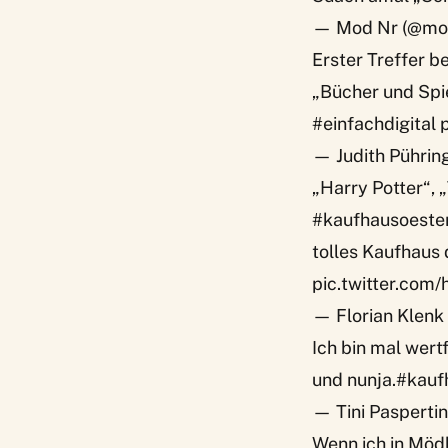
— Mod Nr (@mo
Erster Treffer b
„Bücher und Spi
#einfachdigital
— Judith Pührin
„Harry Potter“, 
#kaufhausoester
tolles Kaufhaus 
pic.twitter.co
— Florian Klenk
Ich bin mal wer
und nunja.
#kauf
— Tini Pasperti
Wenn ich in Möd