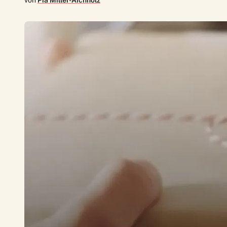
von
Pia Miller-Aichholz