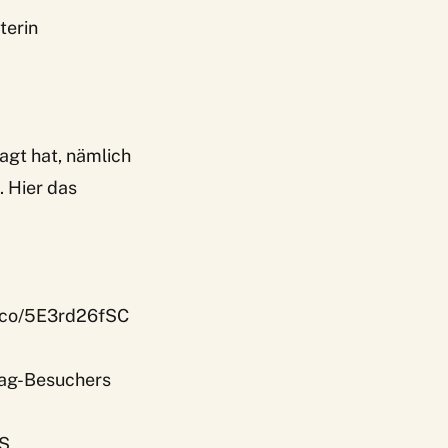
terin
agt hat, nämlich
 Hier das
t.co/5E3rd26fSC
rtag-Besuchers
vS