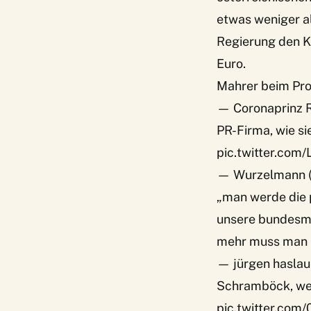
etwas weniger a
Regierung den K
Euro.
Mahrer beim Pr
— Coronaprinz R
PR-Firma, wie si
pic.twitter.com
— Wurzelmann 
„man werde die 
unsere bundesmin
mehr muss man n
— jürgen haslau
Schramböck, wen
pic.twitter.co