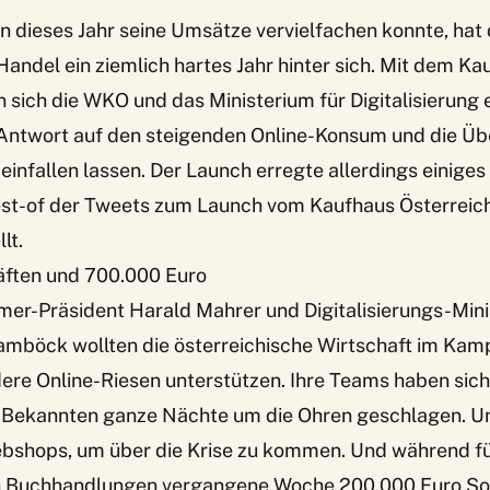
dieses Jahr seine Umsätze vervielfachen konnte, hat 
Handel ein ziemlich hartes Jahr hinter sich. Mit dem Ka
 sich die WKO und das Ministerium für Digitalisierung 
 Antwort auf den steigenden Online-Konsum und die Ü
infallen lassen. Der Launch erregte allerdings einiges
est-of der Tweets zum Launch vom Kaufhaus Österreich
lt.
räften und 700.000 Euro
er-Präsident Harald Mahrer und Digitalisierungs-Mini
mböck wollten die österreichische Wirtschaft im Kam
re Online-Riesen unterstützen. Ihre Teams haben sich 
n Bekannten ganze Nächte um die Ohren geschlagen. U
bshops, um über die Krise zu kommen. Und während fü
n Buchhandlungen vergangene Woche 200.000 Euro Sofo