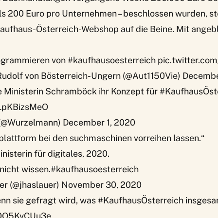
ls 200 Euro pro Unternehmen – beschlossen wurden, ste
aufhaus-Österreich-Webshop auf die Beine. Mit angeb
ogrammieren von
#kaufhausoesterreich
pic.twitter.c
udolf von Bösterreich-Ungern (@Aut1150Vie)
Decembe
e Ministerin Schramböck ihr Konzept für
#KaufhausÖst
/LpKBizsMeO
(@Wurzelmann)
December 1, 2020
plattform bei den suchmaschinen vorreihen lassen.“
isterin für digitales, 2020.
icht wissen.
#kaufhausoesterreich
er (@jhaslauer)
November 30, 2020
n sie gefragt wird, was
#KaufhausÖsterreich
insgesa
m/0O5KvCUu3e