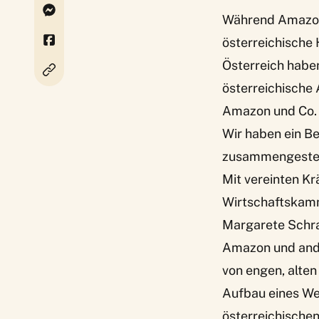
Während Amazon 
österreichische 
Österreich haben
österreichische
Amazon und Co. e
Wir haben ein B
zusammengestel
Mit vereinten K
Wirtschaftskamm
Margarete Schra
Amazon und ande
von engen, alte
Aufbau eines We
österreichische