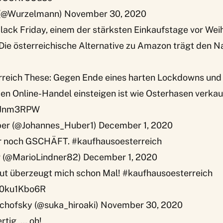
(@Wurzelmann)
November 30, 2020
lack Friday, einem der stärksten Einkaufstage vor Wei
. Die österreichische Alternative zu Amazon trägt den
reich
These: Gegen Ende eines harten Lockdowns und
den Online-Handel einsteigen ist wie Osterhasen verkau
CNJnm3RPW
er (@Johannes_Huber1)
December 1, 2020
r noch GSCHÄFT.
#kaufhausoesterreich
r (@MarioLindner82)
December 1, 2020
ut überzeugt mich schon Mal!
#kaufhausoesterreich
/l0ku1Kbo6R
chofsky (@suka_hiroaki)
November 30, 2020
rtig, … oh!