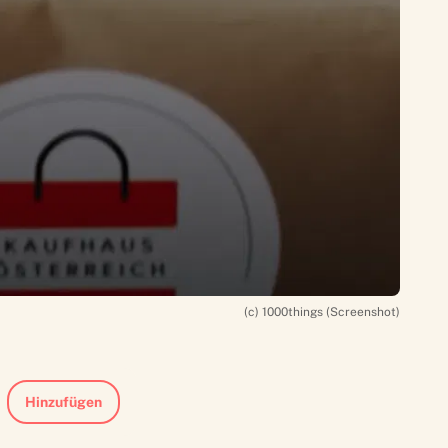
(c) 1000things (Screenshot)
Hinzufügen