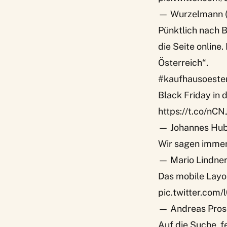
— Wurzelmann 
Pünktlich nach B
die Seite online
Österreich“.
#kaufhausoester
Black Friday in 
https://t.co/n
— Johannes Hub
Wir sagen imme
— Mario Lindne
Das mobile Layo
pic.twitter.com
— Andreas Pros
Auf die Suche, fe