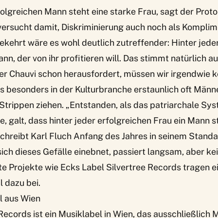
olgreichen Mann steht eine starke Frau, sagt der Proto
versucht damit, Diskriminierung auch noch als Komplim
ehrt wäre es wohl deutlich zutreffender: Hinter jeder
nn, der von ihr profitieren will. Das stimmt natürlich a
er Chauvi schon herausfordert, müssen wir irgendwie k
es besonders in der Kulturbranche erstaunlich oft Männe
 Strippen ziehen. „Entstanden, als das patriarchale S
e, galt, dass hinter jeder erfolgreichen Frau ein Mann s
chreibt Karl Fluch Anfang des Jahres in seinem Standa
sich dieses Gefälle einebnet, passiert langsam, aber ke
te Projekte wie Ecks Label
Silvertree Records
tragen e
l dazu bei.
l aus Wien
 Records
ist ein Musiklabel in Wien, das ausschließlich 