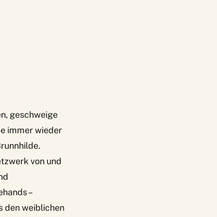
nen, geschweige
sie immer wieder
runnhilde.
Netzwerk von und
und
ehands –
s den weiblichen