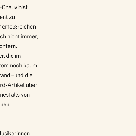
-Chauvinist
ent zu
 erfolgreichen
uch nicht immer,
ontern.
r, die im
ystem noch kaum
tand – und die
rd-Artikel über
inesfalls von
inen
Musikerinnen