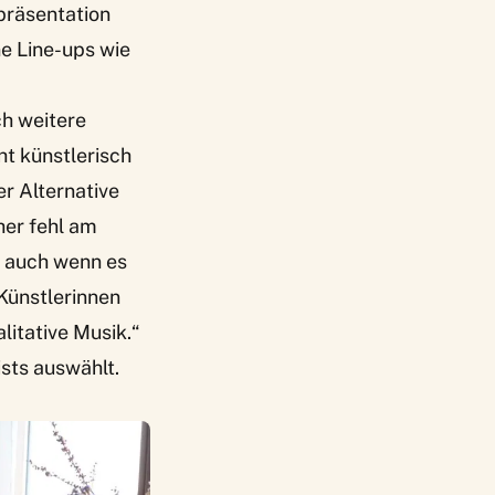
präsentation
ne Line-ups wie
ch weitere
ht künstlerisch
r Alternative
her fehl am
d auch wenn es
Künstlerinnen
litative Musik.“
ists auswählt.