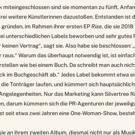
ck miteingeschlossen sind sie momentan zu fünft, Anfan
rei weitere Künstlerinnen dazustoßen. Entstanden ist di
u gründen, im Rahmen ihrer ersten EP
Rise
, die sie 2018
bei unterschiedlichen Labels beworben und sehr gutes
einen Vertrag“, sagt sie. Also habe sie beschlossen: 
 raus.“ Warum das überhaupt notwendig ist, ist einfach
rstellen wie bei einem Buch. Da schreibt man auch nicht
ock im Buchgeschäft ab.“ Jedes Label bekommt etwa e
 die Tonträger laufen, und kümmert sich hauptsächlich
 Angelegenheiten. Nur das Marketing kann Silvertree R
n, darum kümmern sich die PR-Agenturen der jeweilig
ist seit etwa zwei Jahren eine One-Woman-Show, best
 sie an ihrem zweiten Album, diesmal nicht nur als Musi