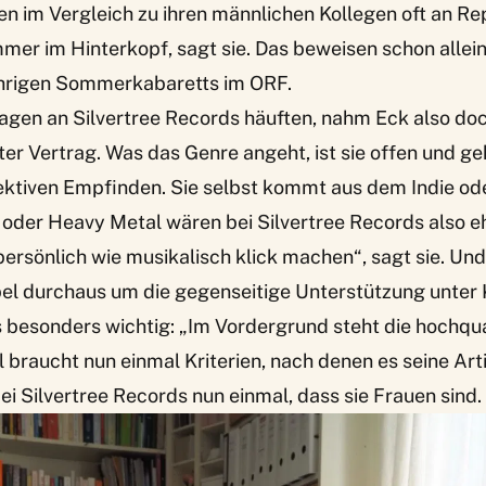
n im Vergleich zu ihren männlichen Kollegen oft an Re
 immer im Hinterkopf, sagt sie. Das beweisen schon allei
ährigen Sommerkabaretts im ORF.
ragen an Silvertree Records häuften, nahm Eck also do
er Vertrag. Was das Genre angeht, ist sie offen und ge
ektiven Empfinden. Sie selbst kommt aus dem Indie ode
 oder Heavy Metal wären bei Silvertree Records also e
persönlich wie musikalisch klick machen“, sagt sie. Un
bel durchaus um die gegenseitige Unterstützung unter 
nes besonders wichtig: „Im Vordergrund steht die hochqua
 braucht nun einmal Kriterien, nach denen es seine Art
bei Silvertree Records nun einmal, dass sie Frauen sind.