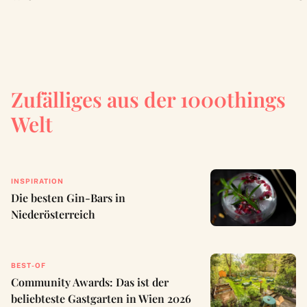
Zufälliges aus der 1000things
Welt
INSPIRATION
Die besten Gin-Bars in
Niederösterreich
BEST-OF
Community Awards: Das ist der
beliebteste Gastgarten in Wien 2026