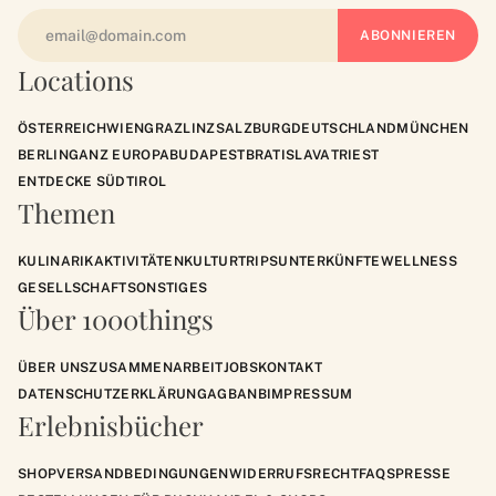
Locations
ÖSTERREICH
WIEN
GRAZ
LINZ
SALZBURG
DEUTSCHLAND
MÜNCHEN
BERLIN
GANZ EUROPA
BUDAPEST
BRATISLAVA
TRIEST
ENTDECKE SÜDTIROL
Themen
KULINARIK
AKTIVITÄTEN
KULTUR
TRIPS
UNTERKÜNFTE
WELLNESS
GESELLSCHAFT
SONSTIGES
Über 1000things
ÜBER UNS
ZUSAMMENARBEIT
JOBS
KONTAKT
DATENSCHUTZERKLÄRUNG
AGB
ANB
IMPRESSUM
Erlebnisbücher
SHOP
VERSANDBEDINGUNGEN
WIDERRUFSRECHT
FAQS
PRESSE