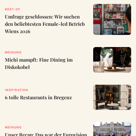
BEST-OF
Umfrage geschlossen: Wir suchen
den beliebtesten Female-led Betrieb
Wiens 2026
MEINUNG
Michi mampft: Fine Dining im
Diskokobel
INSPIRATION
6 tolle Restaurants in Bregenz
MEINUNG
Unser Recap: Das war der Eurovision