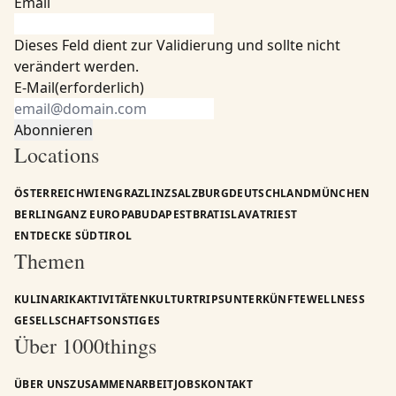
Email
Dieses Feld dient zur Validierung und sollte nicht
verändert werden.
E-Mail
(erforderlich)
Locations
ÖSTERREICH
WIEN
GRAZ
LINZ
SALZBURG
DEUTSCHLAND
MÜNCHEN
BERLIN
GANZ EUROPA
BUDAPEST
BRATISLAVA
TRIEST
ENTDECKE SÜDTIROL
Themen
KULINARIK
AKTIVITÄTEN
KULTUR
TRIPS
UNTERKÜNFTE
WELLNESS
GESELLSCHAFT
SONSTIGES
Über 1000things
ÜBER UNS
ZUSAMMENARBEIT
JOBS
KONTAKT