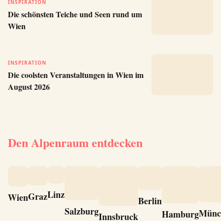
INSPIRATION
Die schönsten Teiche und Seen rund um
Wien
INSPIRATION
Die coolsten Veranstaltungen in Wien im
August 2026
Den Alpenraum entdecken
Linz
Graz
Wien
Berlin
Salzburg
Münc
Hamburg
Innsbruck