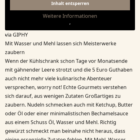
Inhalt entsperren
Weitere Informationen
‚
‚
via GIPHY
Mit Wasser und Mehl lassen sich Meisterwerke
zaubern
Wenn der Kühlschrank schon Tage vor Monatsende
mit gähnender Leere strotzt und die 5 Euro Guthaben
auch nicht mehr viele kulinarische Abenteuer
versprechen, worry not! Echte Gourmets verstehen
sich darauf, aus wenigen Zutaten Großartiges zu
zaubern. Nudeln schmecken auch mit Ketchup, Butter
oder Öl oder einer minimalistischen Bechamelsauce
aus einem Schuss Öl, Wasser und Mehl. Richtig
gewürzt schmeckt man beinahe nicht heraus, dass
einige essenzielle Zutaten fehlen. Mit Mehl, Wasser