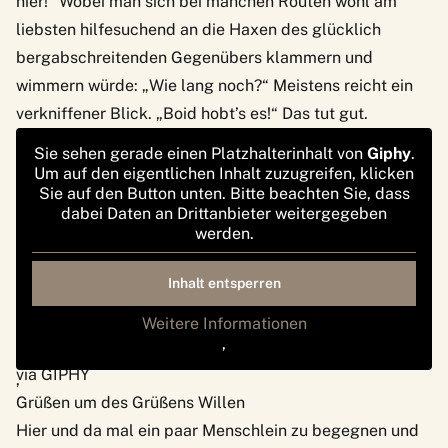
hier!“ Wobei man sich bei manchen Routen wohl am
liebsten hilfesuchend an die Haxen des glücklich
bergabschreitenden Gegenübers klammern und
wimmern würde: „Wie lang noch?“ Meistens reicht ein
verkniffener Blick. „Boid hobt’s es!“ Das tut gut.
Sie sehen gerade einen Platzhalterinhalt von
Giphy
.
Um auf den eigentlichen Inhalt zuzugreifen, klicken
Sie auf den Button unten. Bitte beachten Sie, dass
dabei Daten an Drittanbieter weitergegeben
werden.
Inhalt entsperren
Weitere Informationen
‚
via GIPHY
‚
Grüßen um des Grüßens Willen
Hier und da mal ein paar Menschlein zu begegnen und