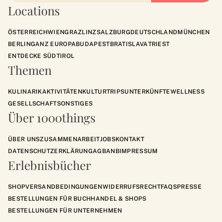
Locations
ÖSTERREICH
WIEN
GRAZ
LINZ
SALZBURG
DEUTSCHLAND
MÜNCHEN
BERLIN
GANZ EUROPA
BUDAPEST
BRATISLAVA
TRIEST
ENTDECKE SÜDTIROL
Themen
KULINARIK
AKTIVITÄTEN
KULTUR
TRIPS
UNTERKÜNFTE
WELLNESS
GESELLSCHAFT
SONSTIGES
Über 1000things
ÜBER UNS
ZUSAMMENARBEIT
JOBS
KONTAKT
DATENSCHUTZERKLÄRUNG
AGB
ANB
IMPRESSUM
Erlebnisbücher
SHOP
VERSANDBEDINGUNGEN
WIDERRUFSRECHT
FAQS
PRESSE
BESTELLUNGEN FÜR BUCHHANDEL & SHOPS
BESTELLUNGEN FÜR UNTERNEHMEN