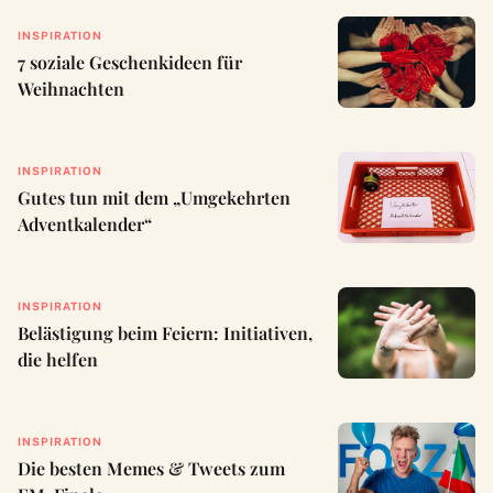
INSPIRATION
7 soziale Geschenkideen für
Weihnachten
INSPIRATION
Gutes tun mit dem „Umgekehrten
Adventkalender“
INSPIRATION
Belästigung beim Feiern: Initiativen,
die helfen
INSPIRATION
Die besten Memes & Tweets zum