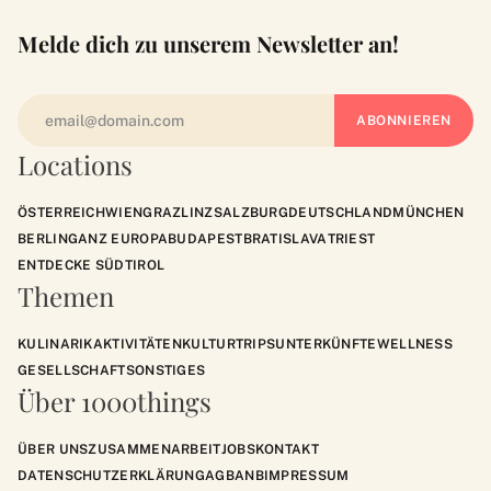
Melde dich zu unserem Newsletter an!
Locations
ÖSTERREICH
WIEN
GRAZ
LINZ
SALZBURG
DEUTSCHLAND
MÜNCHEN
BERLIN
GANZ EUROPA
BUDAPEST
BRATISLAVA
TRIEST
ENTDECKE SÜDTIROL
Themen
KULINARIK
AKTIVITÄTEN
KULTUR
TRIPS
UNTERKÜNFTE
WELLNESS
GESELLSCHAFT
SONSTIGES
Über 1000things
ÜBER UNS
ZUSAMMENARBEIT
JOBS
KONTAKT
DATENSCHUTZERKLÄRUNG
AGB
ANB
IMPRESSUM