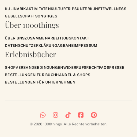
KULINARIK
AKTIVITÄTEN
KULTUR
TRIPS
UNTERKÜNFTE
WELLNESS
GESELLSCHAFT
SONSTIGES
Über 1000things
ÜBER UNS
ZUSAMMENARBEIT
JOBS
KONTAKT
DATENSCHUTZERKLÄRUNG
AGB
ANB
IMPRESSUM
Erlebnisbücher
SHOP
VERSANDBEDINGUNGEN
WIDERRUFSRECHT
FAQS
PRESSE
BESTELLUNGEN FÜR BUCHHANDEL & SHOPS
BESTELLUNGEN FÜR UNTERNEHMEN
© 2026 1000things. Alle Rechte vorbehalten.