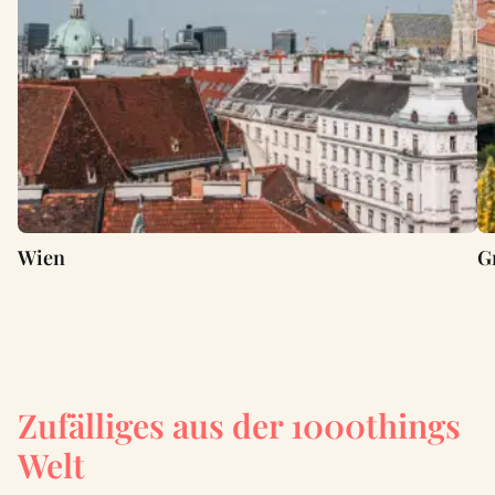
Wien
G
Zufälliges aus der 1000things
Welt