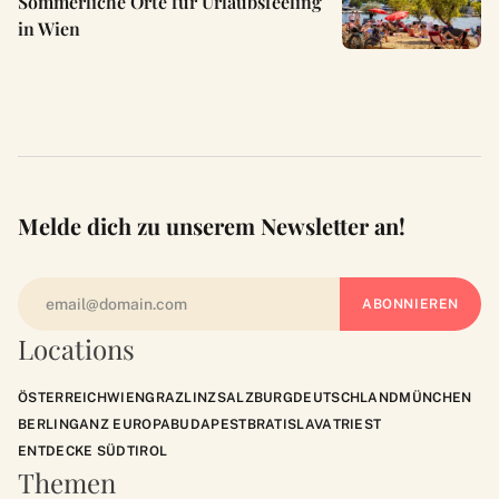
Sommerliche Orte für Urlaubsfeeling
in Wien
Melde dich zu unserem Newsletter an!
Locations
ÖSTERREICH
WIEN
GRAZ
LINZ
SALZBURG
DEUTSCHLAND
MÜNCHEN
BERLIN
GANZ EUROPA
BUDAPEST
BRATISLAVA
TRIEST
ENTDECKE SÜDTIROL
Themen