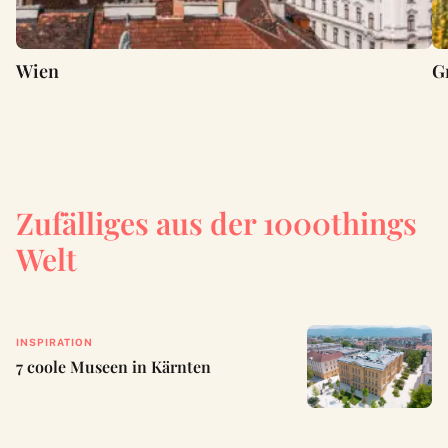
Wien
G
Zufälliges aus der 1000things
Welt
INSPIRATION
7 coole Museen in Kärnten