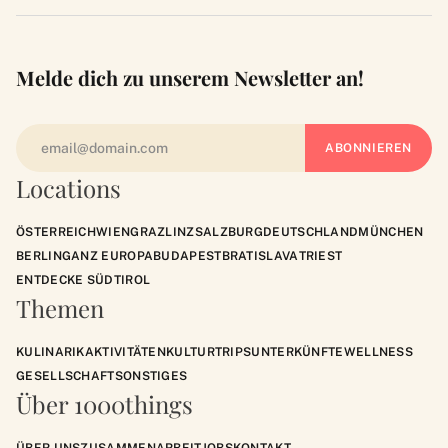
Melde dich zu unserem Newsletter an!
Locations
ÖSTERREICH
WIEN
GRAZ
LINZ
SALZBURG
DEUTSCHLAND
MÜNCHEN
BERLIN
GANZ EUROPA
BUDAPEST
BRATISLAVA
TRIEST
ENTDECKE SÜDTIROL
Themen
KULINARIK
AKTIVITÄTEN
KULTUR
TRIPS
UNTERKÜNFTE
WELLNESS
GESELLSCHAFT
SONSTIGES
Über 1000things
ÜBER UNS
ZUSAMMENARBEIT
JOBS
KONTAKT