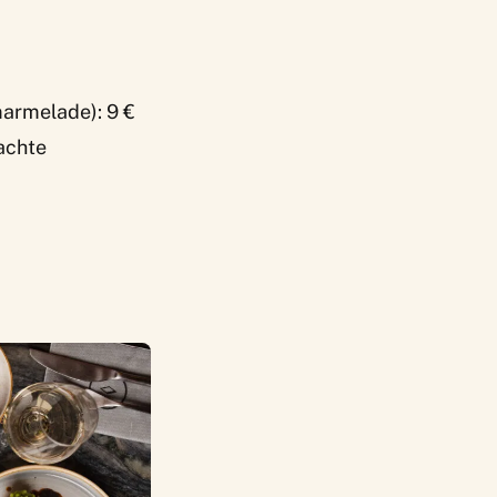
armelade): 9 €
achte