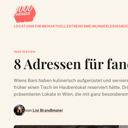
LOCATIONS
THEMEN
AKTUELLES
TRENDS
MEINUNG
ERLEBNISBÜ
INSPIRATION
8 Adressen für fa
Wiens Bars haben kulinarisch aufgerüstet und servier
früher einen Tisch im Haubenlokal reserviert hätte. Drin
präsentieren Lokale in Wien, die mit ganz besondere
von
Lisi Brandlmaier