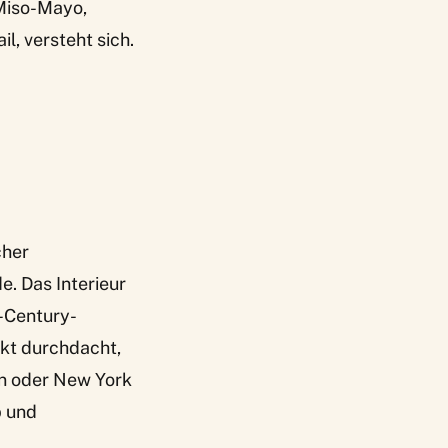
 Miso-Mayo,
l, versteht sich.
cher
e. Das Interieur
-Century-
rkt durchdacht,
en oder New York
p und