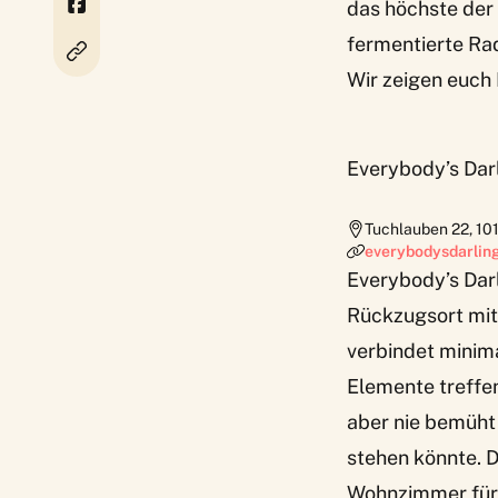
das höchste der
fermentierte Rad
Wir zeigen euch B
Everybody’s Dar
Tuchlauben 22
,
10
everybodysdarling
Everybody’s Darl
Rückzugsort mit 
verbindet minim
Elemente treffen
aber nie bemüht 
stehen könnte. 
Wohnzimmer für