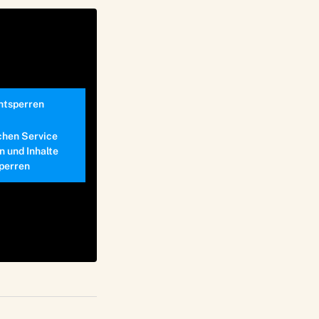
entsperren
chen Service
n und Inhalte
perren