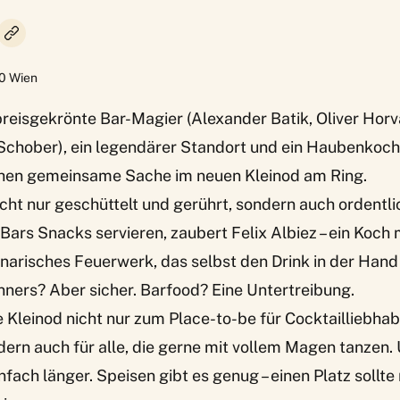
0
Wien
reisgekrönte Bar-Magier (Alexander Batik, Oliver Horva
 Schober), ein legendärer Standort und ein Haubenko
chen gemeinsame Sache im neuen Kleinod am Ring.
icht nur geschüttelt und gerührt, sondern auch ordentl
ars Snacks servieren, zaubert Felix Albiez – ein Koch
linarisches Feuerwerk, das selbst den Drink in der Han
inners? Aber sicher. Barfood? Eine Untertreibung.
 Kleinod nicht nur zum Place-to-be für Cocktailliebha
ern auch für alle, die gerne mit vollem Magen tanzen.
nfach länger. Speisen gibt es genug – einen Platz sollt