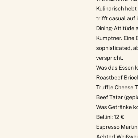
Kulinarisch hebt
trifft casual auf
Dining-Attitüde 
Kumptner. Eine B
sophisticated, a
verspricht.
Was das Essen k
Roastbeef Brioc
Truffle Cheese T
Beef Tatar (gepic
Was Getränke ko
Bellini: 12 €
Espresso Martini
Achterl Weißwein