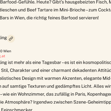
 Barfood-Gefühle. Heute? Gibt’s hausgebeizten Fisch,
ieschen und Beef Tartare im Mini-Brioche – zum Cocktai
ars in Wien, die richtig feines Barfood servieren!
ling
10
Wien
.at
ing ist mehr als eine Tagesbar – es ist ein kosmopolitis
Stil, Charakter und einer charmant dekadenten Attitüd
alistisches Design mit warmen Akzenten, elegante Mid
 auf samtige Texturen und gedämpftes Licht. Alles wi
– wie ein Wohnzimmer, das zufällig in Paris, Kopenhag
Die Atmosphäre? Irgendwo zwischen Szene-Geheimtip
 Feinschmecker.