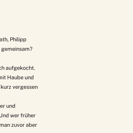
th, Philipp
ch gemeinsam?
ich aufgekocht.
 mit Haube und
d kurz vergessen
ber und
 Und wer früher
e man zuvor aber