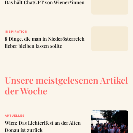
Das hält ChatGPT von Wiener*innen
INSPIRATION
8 Dinge, die man in Niederösterreich
lieber bleiben lassen sollte
Unsere meistgelesenen Artikel
der Woche
AKTUELLES
Wien: Das Lichterlfest an der Alten
Donau ist zurück