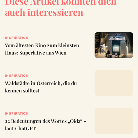
Diese Artikel könnten dich
auch interessieren
INSPIRATION
Vom ältesten Kino zum kleinsten
Haus: Superlative aus Wien
INSPIRATION
Waldstädte in Österreich, die du
kennen solltest
INSPIRATION
22 Bedeutungen des Wortes „Oida“ –
laut ChatGPT