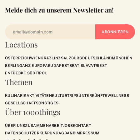
Melde dich zu unserem Newsletter an!
Locations
ÖSTERREICH
WIEN
GRAZ
LINZ
SALZBURG
DEUTSCHLAND
MÜNCHEN
BERLIN
GANZ EUROPA
BUDAPEST
BRATISLAVA
TRIEST
ENTDECKE SÜDTIROL
Themen
KULINARIK
AKTIVITÄTEN
KULTUR
TRIPS
UNTERKÜNFTE
WELLNESS
GESELLSCHAFT
SONSTIGES
Über 1000things
ÜBER UNS
ZUSAMMENARBEIT
JOBS
KONTAKT
DATENSCHUTZERKLÄRUNG
AGB
ANB
IMPRESSUM