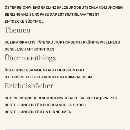
ÖSTERREICH
WIEN
GRAZ
LINZ
SALZBURG
DEUTSCHLAND
MÜNCHEN
BERLIN
GANZ EUROPA
BUDAPEST
BRATISLAVA
TRIEST
ENTDECKE SÜDTIROL
Themen
KULINARIK
AKTIVITÄTEN
KULTUR
TRIPS
UNTERKÜNFTE
WELLNESS
GESELLSCHAFT
SONSTIGES
Über 1000things
ÜBER UNS
ZUSAMMENARBEIT
JOBS
KONTAKT
DATENSCHUTZERKLÄRUNG
AGB
ANB
IMPRESSUM
Erlebnisbücher
SHOP
VERSANDBEDINGUNGEN
WIDERRUFSRECHT
FAQS
PRESSE
BESTELLUNGEN FÜR BUCHHANDEL & SHOPS
BESTELLUNGEN FÜR UNTERNEHMEN