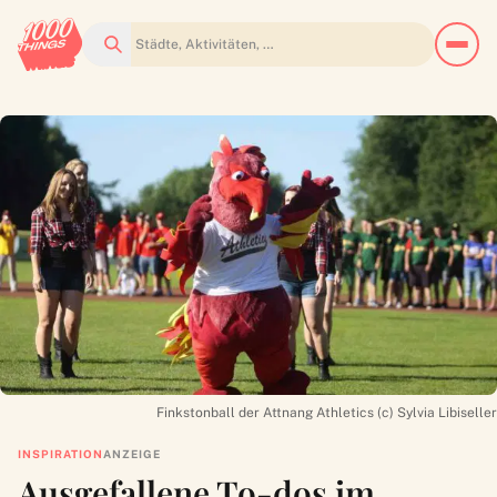
Suchen
Finkstonball der Attnang Athletics (c) Sylvia Libiseller
INSPIRATION
ANZEIGE
Ausgefallene To-dos im