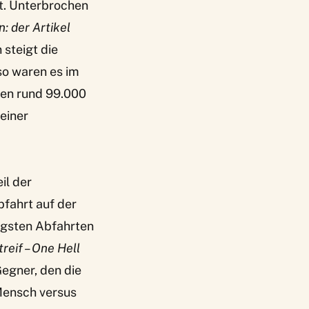
t. Unterbrochen
: der Artikel
 steigt die
so waren es im
rten rund 99.000
einer
il der
fahrt auf der
rigsten Abfahrten
treif – One Hell
Gegner, den die
 Mensch versus