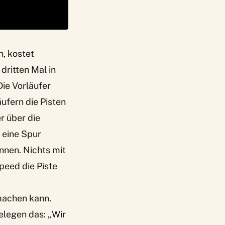
n, kostet
dritten Mal in
Die Vorläufer
ufern die Pisten
r über die
 eine Spur
önnen. Nichts mit
peed die Piste
 machen kann.
elegen das: „Wir