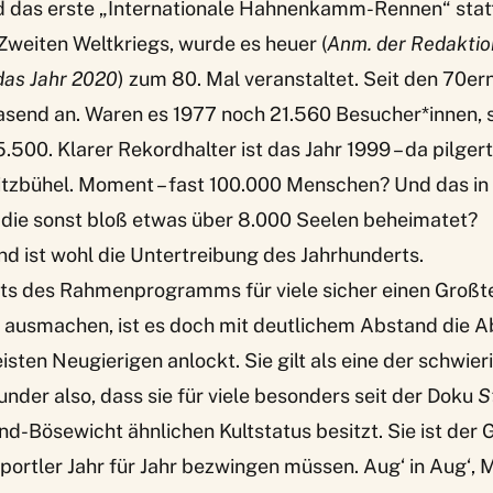
nd das erste „Internationale Hahnenkamm-Rennen“ stat
weiten Weltkriegs, wurde es heuer (
Anm. der Redaktion
 das Jahr 2020
) zum 80. Mal veranstaltet. Seit den 70ern
asend an. Waren es 1977 noch 21.560 Besucher*innen, 
5.500. Klarer Rekordhalter ist das Jahr 1999 – da pilge
itzbühel. Moment – fast 100.000 Menschen? Und das in 
die sonst bloß etwas über 8.000 Seelen beheimatet?
 ist wohl die Untertreibung des Jahrhunderts.
ts des Rahmenprogramms für viele sicher einen Großte
 ausmachen, ist es doch mit deutlichem Abstand die Ab
eisten Neugierigen anlockt. Sie gilt als eine der schwie
under also, dass sie für viele besonders seit der Doku
S
nd-Bösewicht ähnlichen Kultstatus besitzt. Sie ist der 
portler Jahr für Jahr bezwingen müssen. Aug‘ in Aug‘,