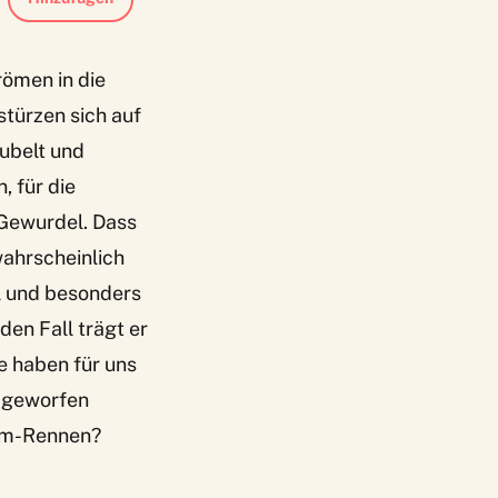
römen in die
türzen sich auf
ubelt und
, für die
Gewurdel. Dass
ahrscheinlich
l und besonders
den Fall trägt er
e haben für uns
f geworfen
amm-Rennen?