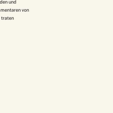
nden und
mmentaren von
 traten