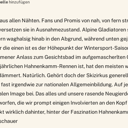
elle
hinzufügen
 aus allen Nähten. Fans und Promis von nah, von fern st
ersetzen sie in Ausnahmezustand. Alpine Gladiatoren s
ern waghalsig hinab in den Abgrund, während unten gej
ür die einen ist es der Höhepunkt der Wintersport-Saison
mener Anlass zum Gesichtsbad im aufgemascherlten 
ljährlichen Hahnenkamm-Rennen ist, hat den meisten w
dämmert. Natürlich. Gehört doch der Skizirkus generel
n fast irgendwie zur nationalen Allgemeinbildung. Auf je
alen Image bei. Das alles und unsere rasende Neugierd
orfen, die wir prompt einigen Involvierten an den Kop
kt wirklich dahinter, hinter der Faszination Hahnenk
schauer