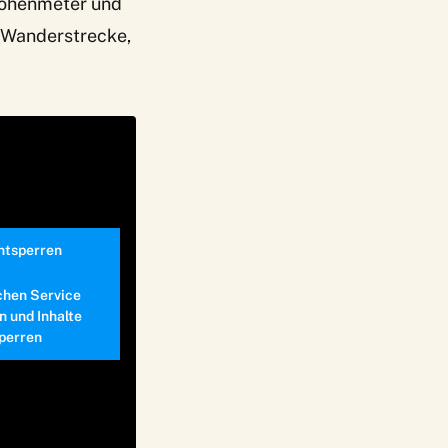
 Höhenmeter und
e Wanderstrecke,
entsperren
chen Service
n und Inhalte
perren