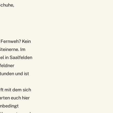
Schuhe,
as Fernweh? Kein
Steinerne. Im
l in Saalfelden
feldner
tunden und ist
ft mit dem sich
rten euch hier
unbedingt