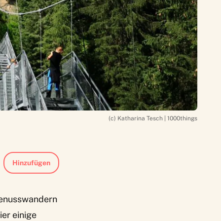
(c) Katharina Tesch | 1000things
Hinzufügen
enusswandern
ier einige