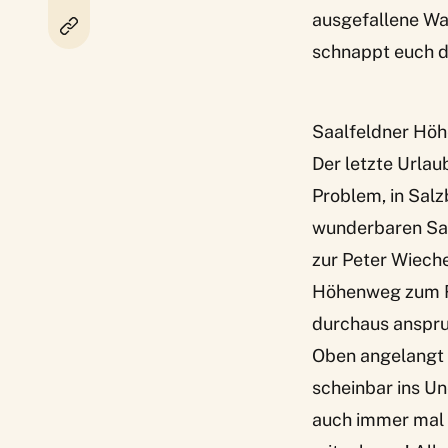
ausgefallene Wan
schnappt euch d
Saalfeldner Höh
Der letzte Urlau
Problem, in Salz
wunderbaren Saa
zur Peter Wiech
Höhenweg
zum
durchaus anspru
Oben angelangt l
scheinbar ins U
auch immer mal w