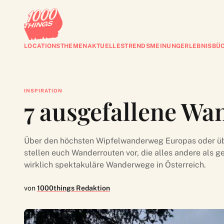
LOCATIONS
THEMEN
AKTUELLES
TRENDS
MEINUNG
ERLEBNISBÜ
INSPIRATION
7 ausgefallene Wa
Über den höchsten Wipfelwanderweg Europas oder übe
stellen euch Wanderrouten vor, die alles andere als g
wirklich spektakuläre Wanderwege in Österreich.
von
1000things Redaktion