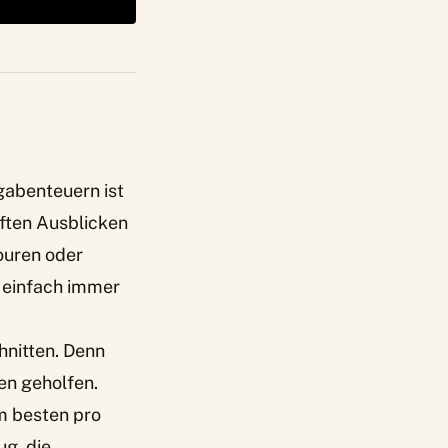
gabenteuern ist
ften Ausblicken
touren oder
 einfach immer
hnitten
. Denn
en geholfen.
m besten pro
ug, die