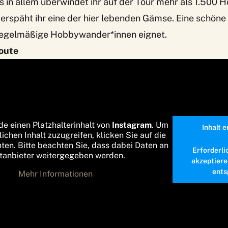
s in allem überwindet ihr auf der Tour mehr als 1.500
 erspäht ihr eine der hier lebenden Gämse. Eine schön
r regelmäßige Hobbywander*innen eignet.
Route
de einen Platzhalterinhalt von
Instagram
. Um
Inhalt 
lichen Inhalt zuzugreifen, klicken Sie auf die
nten. Bitte beachten Sie, dass dabei Daten an
Erforderli
ttanbieter weitergegeben werden.
akzeptiere
ents
Mehr Informationen