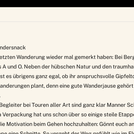
andersnack
 letzten Wanderung wieder mal gemerkt haben: Bei Ber
s A und O. Neben der hübschen Natur und den traumha
 ist es übrigens ganz egal, ob ihr anspruchsvolle Gipfel
anderungen plant, denn eine gute Wanderjause gehört
.
Begleiter bei Touren aller Art sind ganz klar
Manner Sc
sa Verpackung hat uns schon über so einige steile Etapp
die Motivation beim Gehen hochzuhalten: Gönnt euch a
pe eine Schnitte. So vergeht der Weg gefühlt wie im Fl