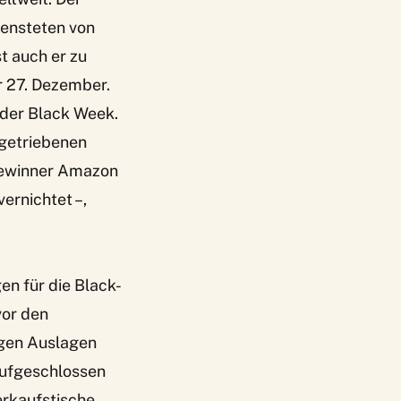
iensteten von
t auch er zu
r 27. Dezember.
oder Black Week.
 getriebenen
Gewinner
Amazon
vernichtet
–,
en für die Black-
vor den
egen Auslagen
aufgeschlossen
erkaufstische