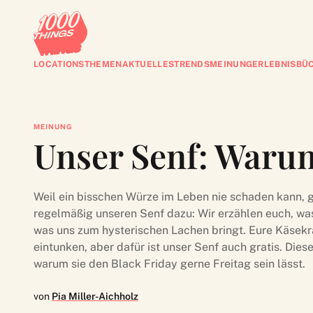
LOCATIONS
THEMEN
AKTUELLES
TRENDS
MEINUNG
ERLEBNISBÜ
MEINUNG
Unser Senf: Warum
Weil ein bisschen Würze im Leben nie schaden kann, 
regelmäßig unseren Senf dazu: Wir erzählen euch, was
was uns zum hysterischen Lachen bringt. Eure Käsekrai
eintunken, aber dafür ist unser Senf auch gratis. Dies
warum sie den Black Friday gerne Freitag sein lässt.
von
Pia Miller-Aichholz