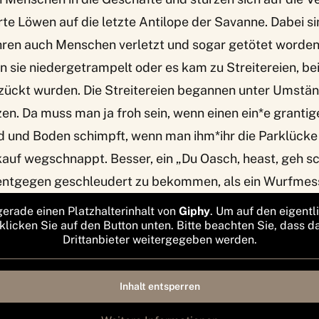
te Löwen auf die letzte Antilope der Savanne.
Dabei si
ren auch Menschen verletzt und sogar getötet worden
 sie niedergetrampelt oder es kam zu Streitereien, b
ezückt wurden. Die Streitereien begannen unter Umstä
n. Da muss man ja froh sein, wenn einen ein*e grantig
nd und Boden schimpft, wenn man ihm*ihr die Parklück
uf wegschnappt. Besser, ein „Du Oasch, heast, geh sc
 entgegen geschleudert zu bekommen, als ein Wurfmes
gerade einen Platzhalterinhalt von
Giphy
. Um auf den eigentl
 klicken Sie auf den Button unten. Bitte beachten Sie, dass d
Drittanbieter weitergegeben werden.
Inhalt entsperren