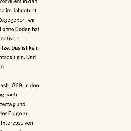
vor allem in den
g im Jahr steht
Zugegeben, wir
el ohne Boden hat
imativen
ze. Das ist kein
htszeit ein. Und
um.
ash 1869. In den
ag nach
stertag und
der Folge zu
 Interesse von