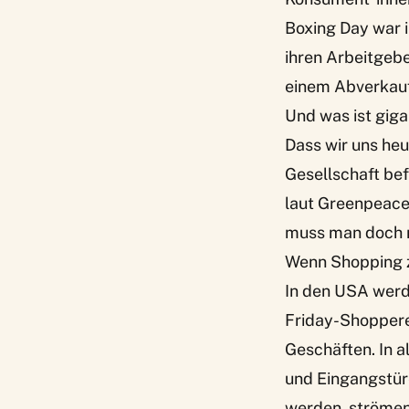
Boxing Day war 
ihren Arbeitgebe
einem Abverkauf
Und was ist gig
Dass wir uns he
Gesellschaft be
laut Greenpeace
muss man doch m
Wenn Shopping 
In den USA werde
Friday-Shoppere
Geschäften. In a
und Eingangstüre
werden, strömen