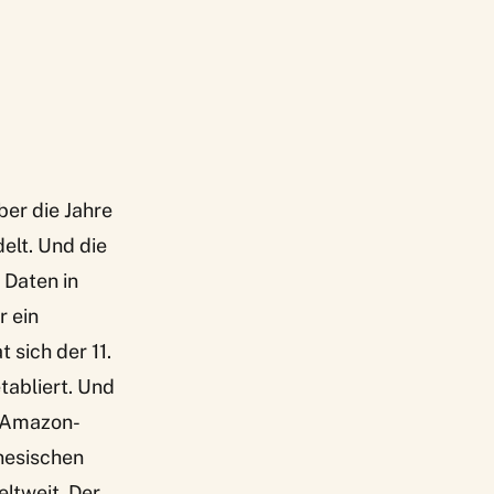
ber die Jahre
elt. Und die
 Daten in
r ein
 sich der 11.
tabliert. Und
e Amazon-
nesischen
ltweit. Der