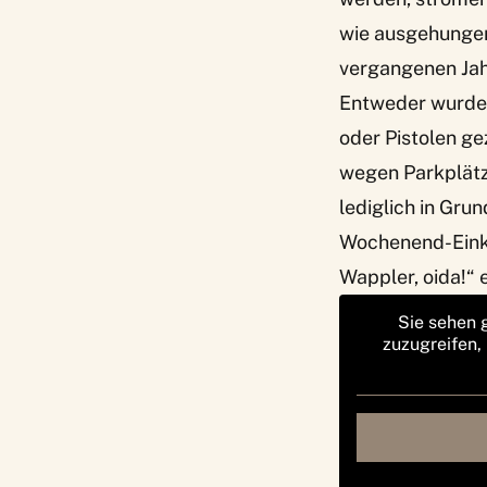
wie ausgehunger
vergangenen Jah
Entweder wurden
oder Pistolen g
wegen Parkplätze
lediglich in Gru
Wochenend-Einka
Wappler, oida!“
Sie sehen 
zuzugreifen,