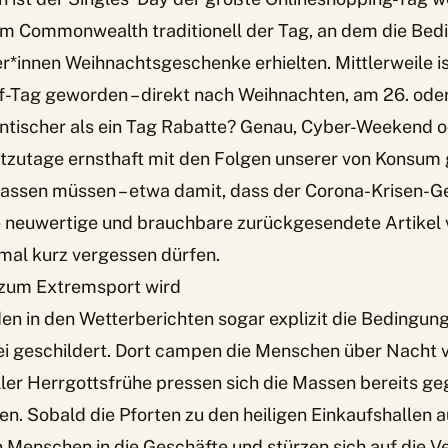
im Commonwealth traditionell der Tag, an dem die Bed
r*innen Weihnachtsgeschenke erhielten. Mittlerweile is
-Tag geworden – direkt nach Weihnachten, am 26. ode
antischer als ein Tag Rabatte? Genau, Cyber-Weekend 
utzutage ernsthaft mit den Folgen unserer von Konsum
fassen müssen – etwa damit, dass der Corona-Krisen-
 neuwertige und brauchbare zurückgesendete Artikel 
al kurz vergessen dürfen.
zum Extremsport wird
n in den Wetterberichten sogar explizit die Bedingung
i geschildert. Dort campen die Menschen über Nacht 
ller Herrgottsfrühe pressen sich die Massen bereits g
n. Sobald die Pforten zu den heiligen Einkaufshallen 
 Menschen in die Geschäfte und stürzen sich auf die V