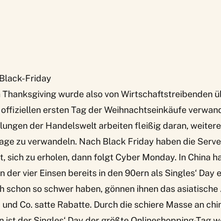
-Black-Friday
 Thanksgiving wurde also von Wirtschaftstreibenden ü
 offiziellen ersten Tag der Weihnachtseinkäufe verwand
ungen der Handelswelt arbeiten fleißig daran, weitere
age zu verwandeln. Nach Black Friday haben die Serve
 sich zu erholen, dann folgt Cyber Monday. In China hat
er vier Einsen bereits in den 90ern als Singles‘ Day e
 eh schon so schwer haben, gönnen ihnen das asiatisch
und Co. satte Rabatte. Durch die schiere Masse an chi
ist der Singles‘ Day der größte Onlineshopping-Tag we