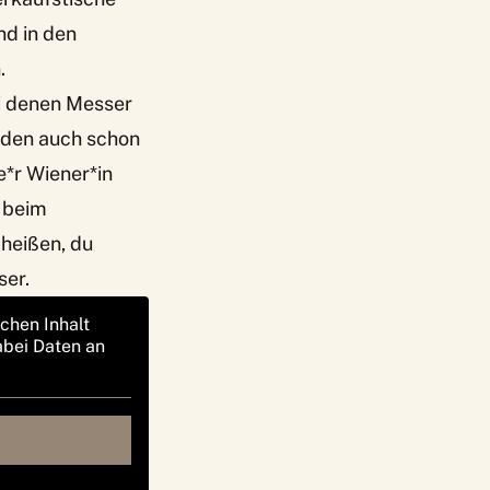
nd in den
.
ei denen Messer
nden auch schon
e*r Wiener*in
e beim
heißen, du
ser.
ichen Inhalt
abei Daten an