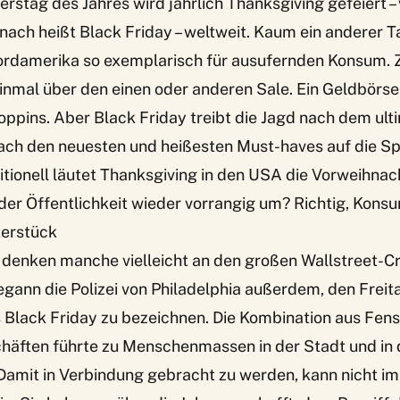
rstag des Jahres wird jährlich Thanksgiving gefeiert – 
ach heißt Black Friday – weltweit. Kaum ein anderer Ta
ordamerika so exemplarisch für ausufernden Konsum. 
einmal über den einen oder anderen Sale. Ein Geldbörs
ppins. Aber Black Friday treibt die Jagd nach dem ult
ch den neuesten und heißesten Must-haves auf die Spit
ditionell läutet Thanksgiving in den USA die Vorweihnac
n der Öffentlichkeit wieder vorrangig um? Richtig, Kons
terstück
 denken manche vielleicht an den großen Wallstreet-Cr
gann die Polizei von Philadelphia außerdem, den Freit
 Black Friday zu bezeichnen. Die Kombination aus Fen
häften führte zu Menschenmassen in der Stadt und in 
amit in Verbindung gebracht zu werden, kann nicht im