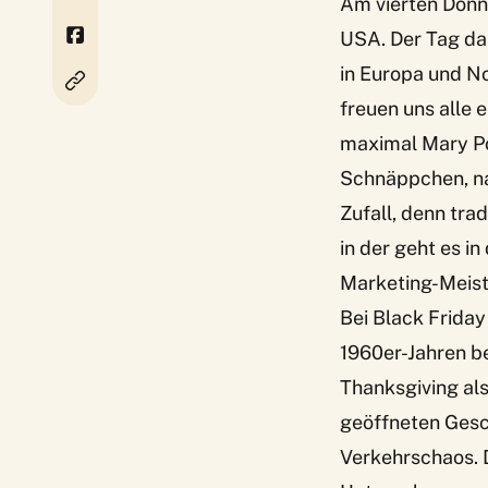
Am vierten Donne
USA. Der Tag dan
in Europa und N
freuen uns alle 
maximal Mary Po
Schnäppchen, na
Zufall, denn tra
in der geht es i
Marketing-Meis
Bei Black Friday
1960er-Jahren be
Thanksgiving als
geöffneten Gesc
Verkehrschaos. D