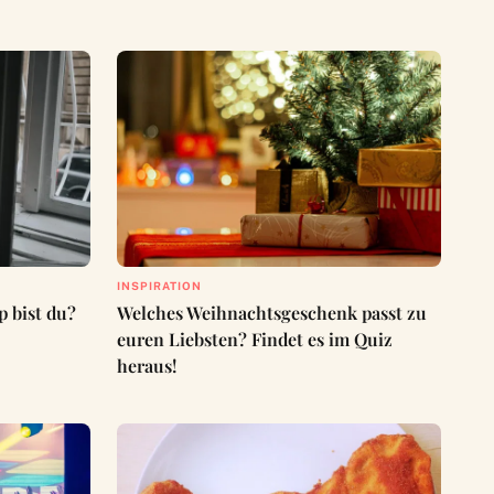
INSPIRATION
 bist du?
Welches Weihnachtsgeschenk passt zu
euren Liebsten? Findet es im Quiz
heraus!