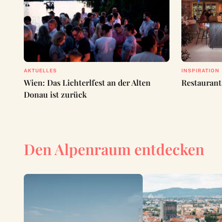
AKTUELLES
INSPIRATION
Wien: Das Lichterlfest an der Alten
Restaurant
Donau ist zurück
Den Alpenraum entdecken