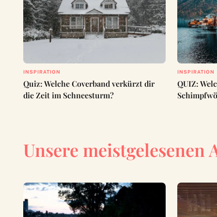
INSPIRATION
INSPIRATION
Quiz: Welche Coverband verkürzt dir
QUIZ: Welc
die Zeit im Schneesturm?
Schimpfwör
Unsere meistgelesenen 