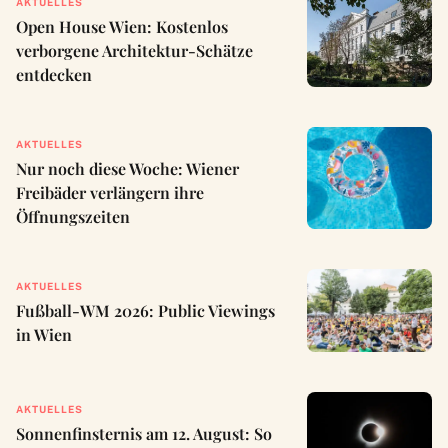
AKTUELLES
Open House Wien: Kostenlos
verborgene Architektur-Schätze
entdecken
AKTUELLES
Nur noch diese Woche: Wiener
Freibäder verlängern ihre
Öffnungszeiten
AKTUELLES
Fußball-WM 2026: Public Viewings
in Wien
AKTUELLES
Sonnenfinsternis am 12. August: So