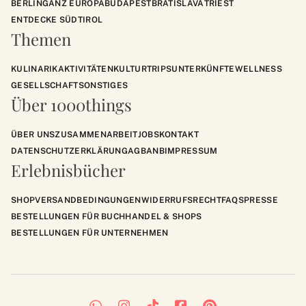
BERLIN
GANZ EUROPA
BUDAPEST
BRATISLAVA
TRIEST
ENTDECKE SÜDTIROL
Themen
KULINARIK
AKTIVITÄTEN
KULTUR
TRIPS
UNTERKÜNFTE
WELLNESS
GESELLSCHAFT
SONSTIGES
Über 1000things
ÜBER UNS
ZUSAMMENARBEIT
JOBS
KONTAKT
DATENSCHUTZERKLÄRUNG
AGB
ANB
IMPRESSUM
Erlebnisbücher
SHOP
VERSANDBEDINGUNGEN
WIDERRUFSRECHT
FAQS
PRESSE
BESTELLUNGEN FÜR BUCHHANDEL & SHOPS
BESTELLUNGEN FÜR UNTERNEHMEN