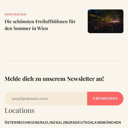
INSPIRATION
Die schönsten Freiluftbühnen für
den Sommer in Wien
Melde dich zu unserem Newsletter an!
Locations
ÖSTERREICH
WIEN
GRAZ
LINZ
SALZBURG
DEUTSCHLAND
MÜNCHEN