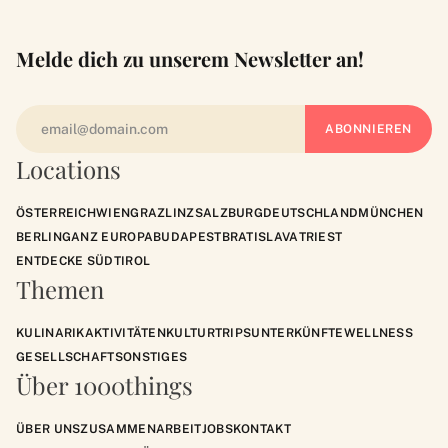
Melde dich zu unserem Newsletter an!
Locations
ÖSTERREICH
WIEN
GRAZ
LINZ
SALZBURG
DEUTSCHLAND
MÜNCHEN
BERLIN
GANZ EUROPA
BUDAPEST
BRATISLAVA
TRIEST
ENTDECKE SÜDTIROL
Themen
KULINARIK
AKTIVITÄTEN
KULTUR
TRIPS
UNTERKÜNFTE
WELLNESS
GESELLSCHAFT
SONSTIGES
Über 1000things
ÜBER UNS
ZUSAMMENARBEIT
JOBS
KONTAKT