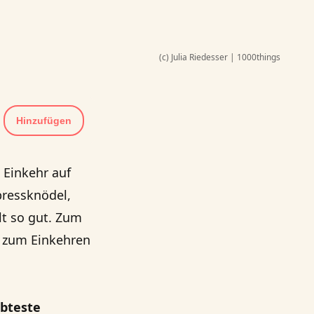
(c) Julia Riedesser | 1000things
Hinzufügen
 Einkehr auf
ressknödel,
lt so gut. Zum
 zum Einkehren
ebteste