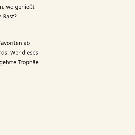
an, wo genießt
e Rast?
Favoriten ab
ds. Wer dieses
egehrte Trophäe