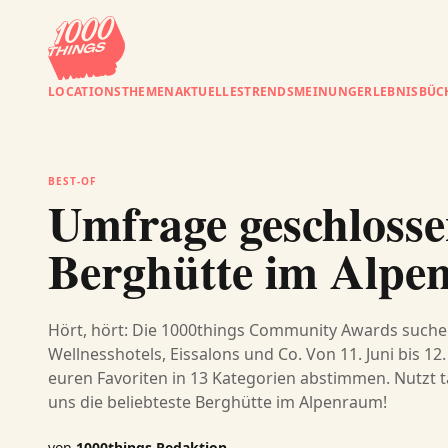
LOCATIONS
THEMEN
AKTUELLES
TRENDS
MEINUNG
ERLEBNISBÜC
BEST-OF
Umfrage geschlossen
Berghütte im Alpe
Hört, hört: Die 1000things Community Awards suchen
Wellnesshotels, Eissalons und Co. Von 11. Juni bis 12.
euren Favoriten in 13 Kategorien abstimmen. Nutzt t
uns die beliebteste Berghütte im Alpenraum!
von
1000things Redaktion