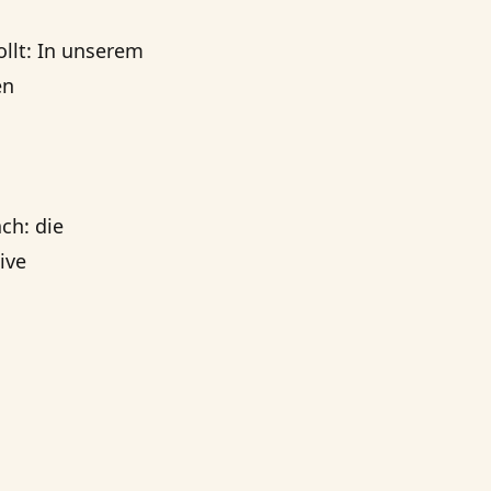
llt: In unserem
en
ch: die
ive