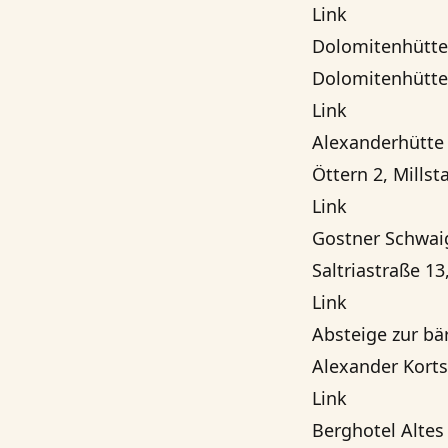
Link
Dolomitenhütte
Dolomitenhütte 1
Link
Alexanderhütte
Öttern 2, Mills
Link
Gostner Schwai
Saltriastraße 13
Link
Absteige zur bä
Alexander Korts
Link
Berghotel Alte