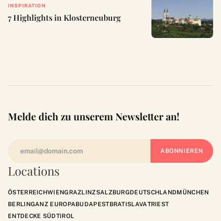
INSPIRATION
7 Highlights in Klosterneuburg
Melde dich zu unserem Newsletter an!
Locations
ÖSTERREICH
WIEN
GRAZ
LINZ
SALZBURG
DEUTSCHLAND
MÜNCHEN
BERLIN
GANZ EUROPA
BUDAPEST
BRATISLAVA
TRIEST
ENTDECKE SÜDTIROL