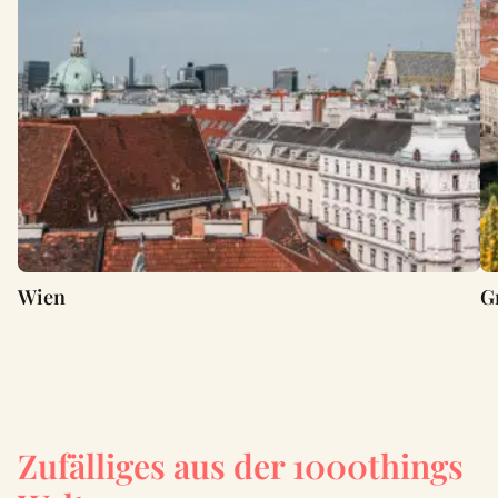
Wien
G
Zufälliges aus der 1000things