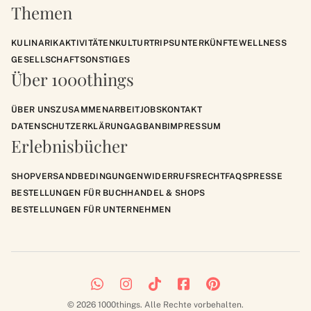
Themen
KULINARIK
AKTIVITÄTEN
KULTUR
TRIPS
UNTERKÜNFTE
WELLNESS
GESELLSCHAFT
SONSTIGES
Über 1000things
ÜBER UNS
ZUSAMMENARBEIT
JOBS
KONTAKT
DATENSCHUTZERKLÄRUNG
AGB
ANB
IMPRESSUM
Erlebnisbücher
SHOP
VERSANDBEDINGUNGEN
WIDERRUFSRECHT
FAQS
PRESSE
BESTELLUNGEN FÜR BUCHHANDEL & SHOPS
BESTELLUNGEN FÜR UNTERNEHMEN
© 2026 1000things. Alle Rechte vorbehalten.