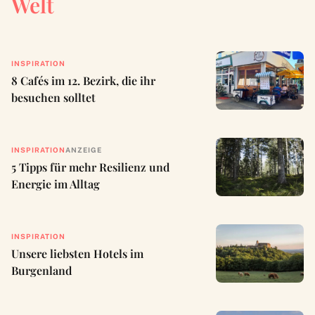
Welt
INSPIRATION
8 Cafés im 12. Bezirk, die ihr
besuchen solltet
INSPIRATION
ANZEIGE
5 Tipps für mehr Resilienz und
Energie im Alltag
INSPIRATION
Unsere liebsten Hotels im
Burgenland