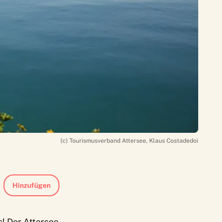
(c) Tourismusverband Attersee, Klaus Costadedoi
Hinzufügen
s! Der
Attersee