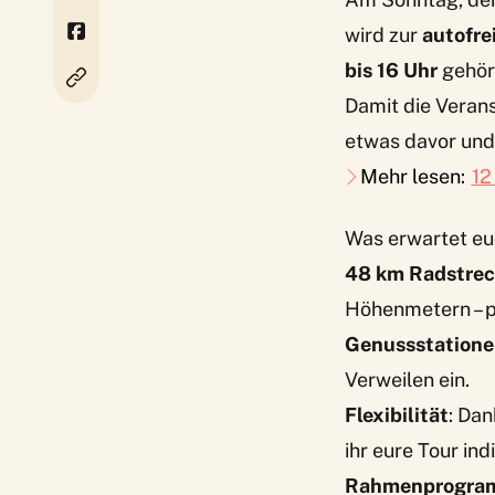
wird zur
autofre
bis 16 Uhr
gehört
Damit die Veranst
etwas davor und
Mehr lesen:
12
Was erwartet eu
48 km Radstre
Höhenmetern – p
Genussstation
Verweilen ein.
Flexibilität
: Da
ihr eure Tour ind
Rahmenprogr