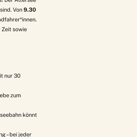
 sind. Von
9.30
adfahrer*innen.
 Zeit sowie
t nur 30
riebe zum
erseebahn könnt
g – bei jeder