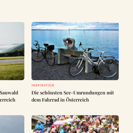
INSPIRATION
 Sauwald
Die schönsten See-Umrundungen mit
erreich
dem Fahrrad in Österreich