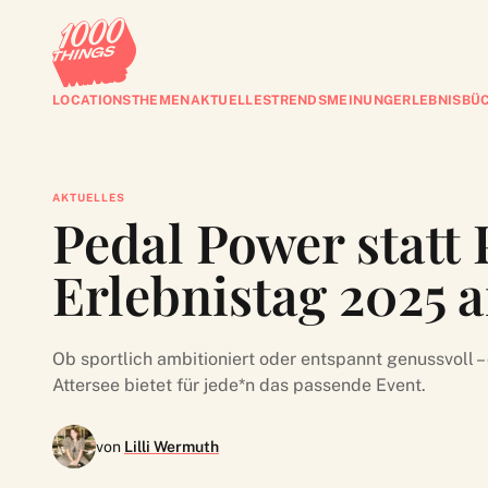
LOCATIONS
THEMEN
AKTUELLES
TRENDS
MEINUNG
ERLEBNISBÜ
AKTUELLES
Pedal Power statt 
Erlebnistag 2025 
Ob sportlich ambitioniert oder entspannt genussvoll –
Attersee bietet für jede*n das passende Event.
von
Lilli Wermuth