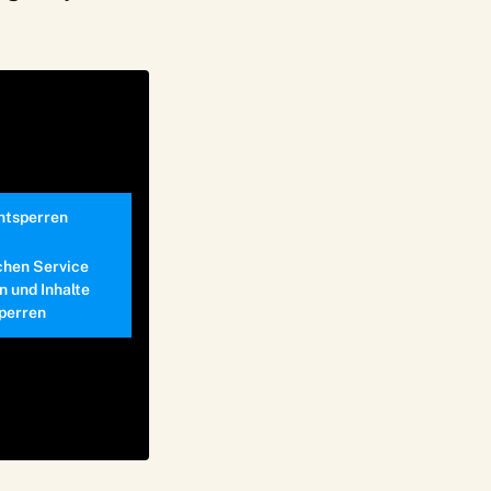
entsperren
chen Service
n und Inhalte
perren