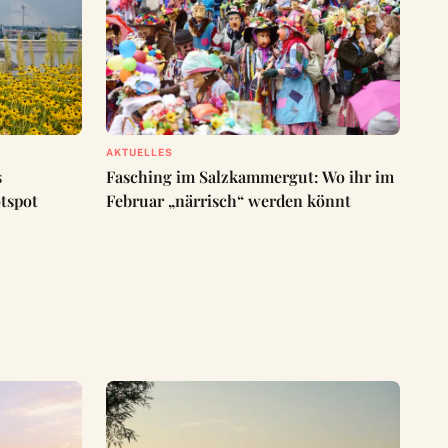
AKTUELLES
s
Fasching im Salzkammergut: Wo ihr im
tspot
Februar „närrisch“ werden könnt