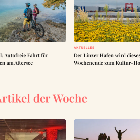
AKTUELLES
l: Autofreie Fahrt für
Der Linzer Hafen wird diese
en am Attersee
Wochenende zum Kultur-Ho
Artikel der Woche