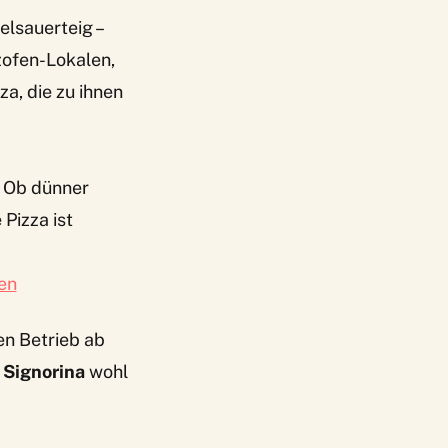
elsauerteig –
zofen-Lokalen,
za, die zu ihnen
 Ob dünner
Pizza ist
en
en Betrieb ab
 Signorina
wohl