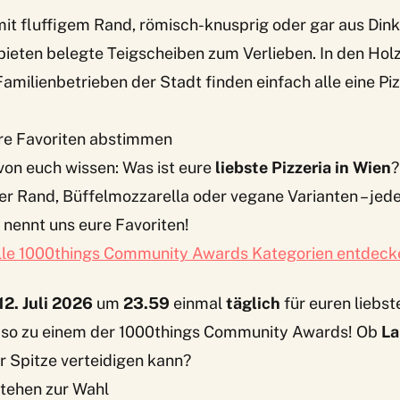
it fluffigem Rand, römisch-knusprig oder gar aus Dink
bieten belegte Teigscheiben zum Verlieben. In den Hol
amilienbetrieben der Stadt finden einfach alle eine Piz
 eure Favoriten abstimmen
 von euch wissen: Was ist eure
liebste Pizzeria in Wien
?
r Rand, Büffelmozzarella oder vegane Varianten – jede 
 nennt uns eure Favoriten!
lle 1000things Community Awards Kategorien entdeck
12. Juli 2026
um
23.59
einmal
täglich
für euren liebst
m so zu einem der 1000things Community Awards! Ob
La
er Spitze verteidigen kann?
stehen zur Wahl