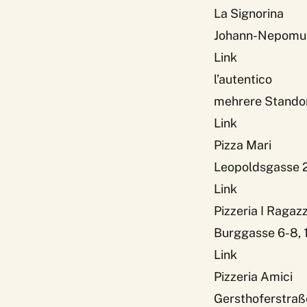
La Signorina
Johann-Nepomuk-
Link
l’autentico
mehrere Standort
Link
Pizza Mari
Leopoldsgasse 
Link
Pizzeria I Ragazz
Burggasse 6-8, 
Link
Pizzeria Amici
Gersthoferstraße