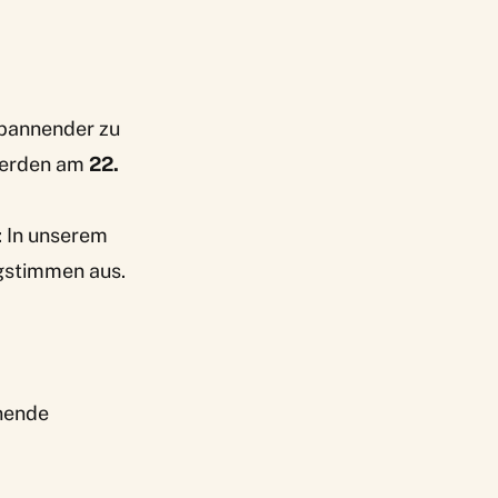
pannender zu
werden am
22.
: In unserem
ngstimmen aus.
nnende