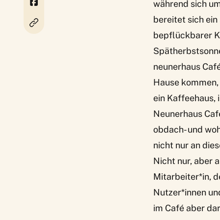
während sich um
bereitet sich ei
bepflückbarer Kr
Spätherbstsonne
neunerhaus Café.
Hause kommen, ei
ein Kaffeehaus, 
Neunerhaus Café 
obdach- und woh
nicht nur an die
Nicht nur, aber 
Mitarbeiter*in, 
Nutzer*innen und
im Café aber da