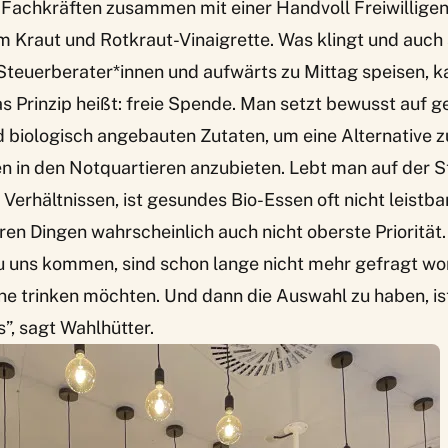
Fachkräften zusammen mit einer Handvoll Freiwilligen
Kraut und Rotkraut-Vinaigrette. Was klingt und auch a
teuerberater*innen und aufwärts zu Mittag speisen, ka
Das Prinzip heißt: freie Spende. Man setzt bewusst auf
 biologisch angebauten Zutaten, um eine Alternative z
n in den Notquartieren anzubieten. Lebt man auf der S
Verhältnissen, ist gesundes Bio-Essen oft nicht leistba
n Dingen wahrscheinlich auch nicht oberste Priorität.
u uns kommen, sind schon lange nicht mehr gefragt wor
ne trinken möchten. Und dann die Auswahl zu haben, ist
”, sagt Wahlhütter.