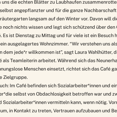
 uns die echten Blätter zu Laubhaufen zusammenrotten
n selbst angepflanzter und für die ganze Nachbarschaft 
äutergarten langsam auf den Winter vor. Davon will di
 noch nichts wissen und legt sich schützend über den
 Es ist Dienstag zu Mittag und für viele ist ein Besuch 
n ausgelagertes Wohnzimmer. “Wir verstehen uns als e
in dem jede*r willkommen ist”, sagt Laura Wahlhütter, d
als Teamleiterin arbeitet. Während sich das Neunerhau
nungslose Menschen einsetzt, richtet sich das Café g
se Zielgruppe.
auch: Im Café befinden sich Sozialarbeiter*innen und ei
der*die selbst von Obdachlosigkeit betroffen war und z
 Sozialarbeiter*innen vermitteln kann, wenn nötig. Vor
rum, in Kontakt zu treten, Vertrauen aufzubauen und B