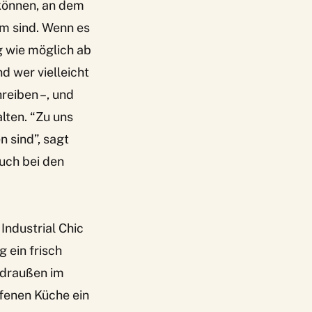
n können, an dem
mm sind. Wenn es
g wie möglich ab
nd wer vielleicht
reiben –, und
lten. “Zu uns
 sind”, sagt
uch bei den
Industrial Chic
 ein frisch
 draußen im
ffenen Küche ein