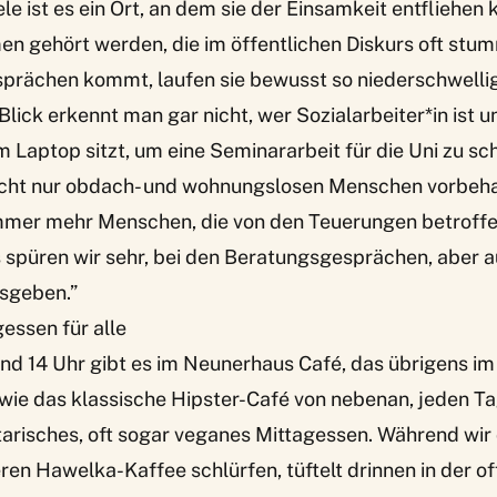
iele ist es ein Ort, an dem sie der Einsamkeit entfliehe
n gehört werden, die im öffentlichen Diskurs oft stu
prächen kommt, laufen sie bewusst so niederschwelli
Blick erkennt man gar nicht, wer Sozialarbeiter*in ist u
 Laptop sitzt, um eine Seminararbeit für die Uni zu sch
nicht nur obdach- und wohnungslosen Menschen vorbeha
er mehr Menschen, die von den Teuerungen betroffen
 spüren wir sehr, bei den Beratungsgesprächen, aber a
usgeben.”
essen für alle
nd 14 Uhr gibt es im Neunerhaus Café, das übrigens im 
 wie das klassische Hipster-Café von nebenan, jeden Tag
arisches, oft sogar veganes Mittagessen. Während wir
en Hawelka-Kaffee schlürfen, tüftelt drinnen in der o