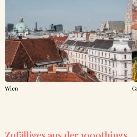
Wien
G
Zufälliges aus der 1000things