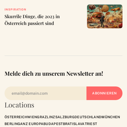
INSPIRATION
Skurrile Dinge, die 2023 in
Österreich passiert sind
Melde dich zu unserem Newsletter an!
Locations
ÖSTERREICH
WIEN
GRAZ
LINZ
SALZBURG
DEUTSCHLAND
MÜNCHEN
BERLIN
GANZ EUROPA
BUDAPEST
BRATISLAVA
TRIEST