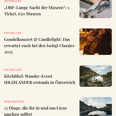
AKTUELLES
„ORF-Lange Nacht der Museen“: 1
Ticket, 650 Museen
AKTUELLES
Gondelkonzert & Candlelight: Das
erwartet euch bei den Ischgl Classics
2025
AKTUELLES
Kitzbühel: Wander-Event
HIGHLANDER erstmals in Österreich
INSPIRATION
13 Dinge, die ihr in und um Lienz
machen solltet