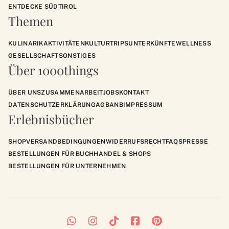
ENTDECKE SÜDTIROL
Themen
KULINARIK
AKTIVITÄTEN
KULTUR
TRIPS
UNTERKÜNFTE
WELLNESS
GESELLSCHAFT
SONSTIGES
Über 1000things
ÜBER UNS
ZUSAMMENARBEIT
JOBS
KONTAKT
DATENSCHUTZERKLÄRUNG
AGB
ANB
IMPRESSUM
Erlebnisbücher
SHOP
VERSANDBEDINGUNGEN
WIDERRUFSRECHT
FAQS
PRESSE
BESTELLUNGEN FÜR BUCHHANDEL & SHOPS
BESTELLUNGEN FÜR UNTERNEHMEN