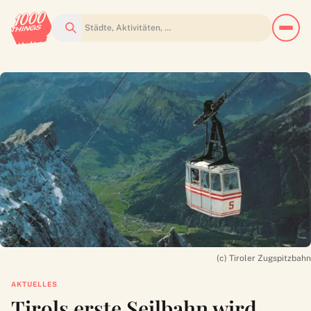
Suchen
(c) Tiroler Zugspitzbahn
AKTUELLES
Tirols erste Seilbahn wird