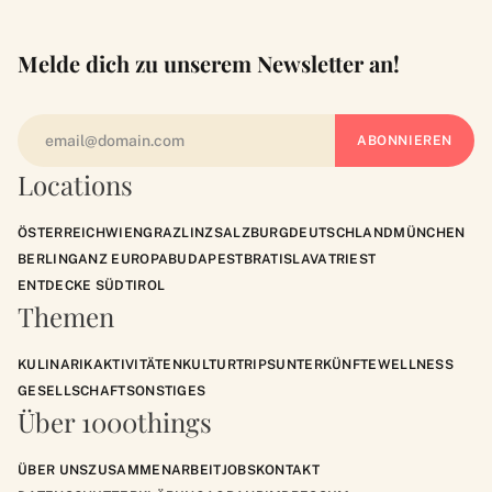
Melde dich zu unserem Newsletter an!
Locations
ÖSTERREICH
WIEN
GRAZ
LINZ
SALZBURG
DEUTSCHLAND
MÜNCHEN
BERLIN
GANZ EUROPA
BUDAPEST
BRATISLAVA
TRIEST
ENTDECKE SÜDTIROL
Themen
KULINARIK
AKTIVITÄTEN
KULTUR
TRIPS
UNTERKÜNFTE
WELLNESS
GESELLSCHAFT
SONSTIGES
Über 1000things
ÜBER UNS
ZUSAMMENARBEIT
JOBS
KONTAKT