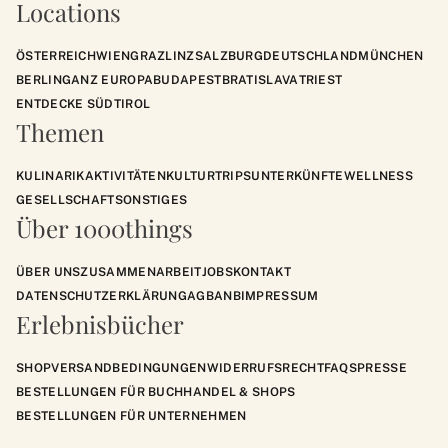
Locations
ÖSTERREICH
WIEN
GRAZ
LINZ
SALZBURG
DEUTSCHLAND
MÜNCHEN
BERLIN
GANZ EUROPA
BUDAPEST
BRATISLAVA
TRIEST
ENTDECKE SÜDTIROL
Themen
KULINARIK
AKTIVITÄTEN
KULTUR
TRIPS
UNTERKÜNFTE
WELLNESS
GESELLSCHAFT
SONSTIGES
Über 1000things
ÜBER UNS
ZUSAMMENARBEIT
JOBS
KONTAKT
DATENSCHUTZERKLÄRUNG
AGB
ANB
IMPRESSUM
Erlebnisbücher
SHOP
VERSANDBEDINGUNGEN
WIDERRUFSRECHT
FAQS
PRESSE
BESTELLUNGEN FÜR BUCHHANDEL & SHOPS
BESTELLUNGEN FÜR UNTERNEHMEN