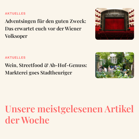
AKTUELLES
Adventsingen für den guten Zweck:
Das erwartet euch vor der Wiener
Volksoper
AKTUELLES
Wein, Streetfood & Ab-Hof-Genuss:
Markterei goes Stadtheuriger
Unsere meistgelesenen Artikel
der Woche