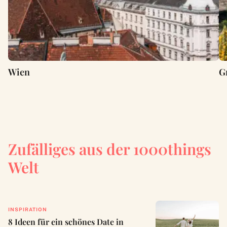
Wien
G
Zufälliges aus der 1000things
Welt
INSPIRATION
8 Ideen für ein schönes Date in