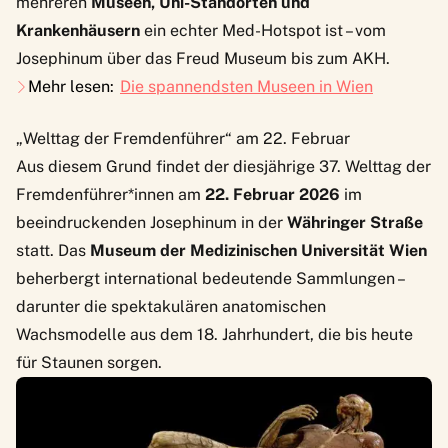
mehreren
Museen, Uni-Standorten und
Krankenhäusern
ein echter Med-Hotspot ist – vom
Josephinum über das Freud Museum bis zum AKH.
Mehr lesen:
Die spannendsten Museen in Wien
„Welttag der Fremdenführer“ am 22. Februar
Aus diesem Grund findet der diesjährige
37. Welttag der
Fremdenführer*innen
am
22. Februar 2026
im
beeindruckenden
Josephinum
in der
Währinger Straße
statt. Das
Museum der Medizinischen Universität Wien
beherbergt international bedeutende Sammlungen –
darunter die spektakulären anatomischen
Wachsmodelle aus dem 18. Jahrhundert, die bis heute
für Staunen sorgen.