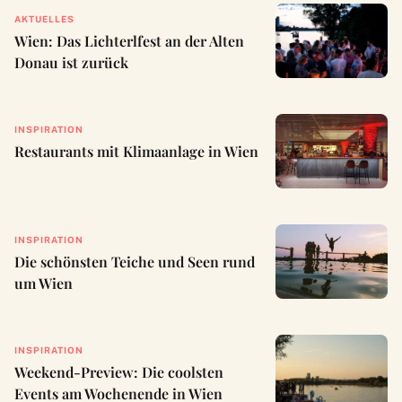
AKTUELLES
Wien: Das Lichterlfest an der Alten
Donau ist zurück
INSPIRATION
Restaurants mit Klimaanlage in Wien
INSPIRATION
Die schönsten Teiche und Seen rund
um Wien
INSPIRATION
Weekend-Preview: Die coolsten
Events am Wochenende in Wien