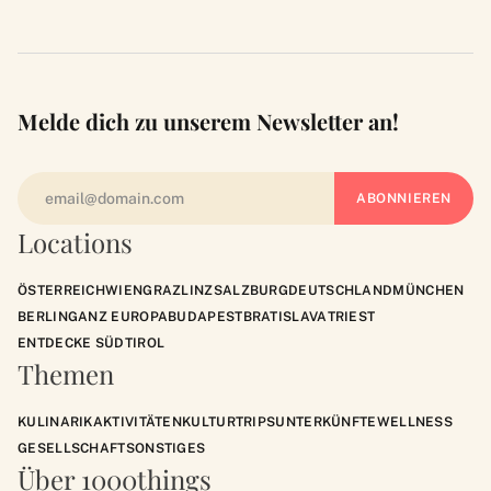
Melde dich zu unserem Newsletter an!
Locations
ÖSTERREICH
WIEN
GRAZ
LINZ
SALZBURG
DEUTSCHLAND
MÜNCHEN
BERLIN
GANZ EUROPA
BUDAPEST
BRATISLAVA
TRIEST
ENTDECKE SÜDTIROL
Themen
KULINARIK
AKTIVITÄTEN
KULTUR
TRIPS
UNTERKÜNFTE
WELLNESS
GESELLSCHAFT
SONSTIGES
Über 1000things