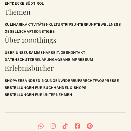
ENTDECKE SÜDTIROL
Themen
KULINARIK
AKTIVITÄTEN
KULTUR
TRIPS
UNTERKÜNFTE
WELLNESS
GESELLSCHAFT
SONSTIGES
Über 1000things
ÜBER UNS
ZUSAMMENARBEIT
JOBS
KONTAKT
DATENSCHUTZERKLÄRUNG
AGB
ANB
IMPRESSUM
Erlebnisbücher
SHOP
VERSANDBEDINGUNGEN
WIDERRUFSRECHT
FAQS
PRESSE
BESTELLUNGEN FÜR BUCHHANDEL & SHOPS
BESTELLUNGEN FÜR UNTERNEHMEN