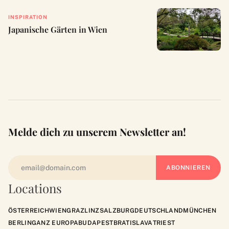
INSPIRATION
Japanische Gärten in Wien
Melde dich zu unserem Newsletter an!
Locations
ÖSTERREICH
WIEN
GRAZ
LINZ
SALZBURG
DEUTSCHLAND
MÜNCHEN
BERLIN
GANZ EUROPA
BUDAPEST
BRATISLAVA
TRIEST