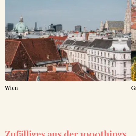
Wien
G
Zufälliges aus der 1000things