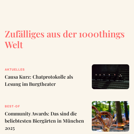
Zufälliges aus der 1000things
Welt
AKTUELLES
Causa Kurz: Chatprotokolle als
Lesung im Burgtheater
BEST-OF
Community Awards: Das sind die
beliebtesten Biergärten in München
2025