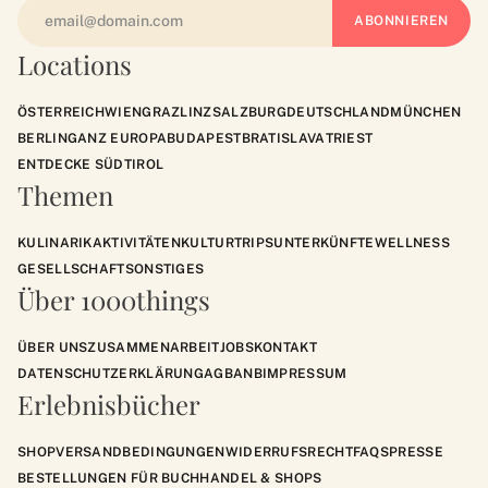
Locations
ÖSTERREICH
WIEN
GRAZ
LINZ
SALZBURG
DEUTSCHLAND
MÜNCHEN
BERLIN
GANZ EUROPA
BUDAPEST
BRATISLAVA
TRIEST
ENTDECKE SÜDTIROL
Themen
KULINARIK
AKTIVITÄTEN
KULTUR
TRIPS
UNTERKÜNFTE
WELLNESS
GESELLSCHAFT
SONSTIGES
Über 1000things
ÜBER UNS
ZUSAMMENARBEIT
JOBS
KONTAKT
DATENSCHUTZERKLÄRUNG
AGB
ANB
IMPRESSUM
Erlebnisbücher
SHOP
VERSANDBEDINGUNGEN
WIDERRUFSRECHT
FAQS
PRESSE
BESTELLUNGEN FÜR BUCHHANDEL & SHOPS