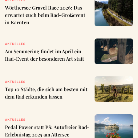
Wörthersee Gravel Race 2026: Das
erwartet euch beim Rad-Großevent
in Kärnten
AKTUELLES
Am Semmering findet im April ein
Rad-Event der besonderen Art statt
AKTUELLES
Top 10 Städte, die sich am besten mit
dem Rad erkunden lassen
AKTUELLES
Pedal Power statt PS: Autofreier Rad-
Erlebnistag 2025 am Attersee