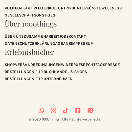
KULINARIK
AKTIVITÄTEN
KULTUR
TRIPS
UNTERKÜNFTE
WELLNESS
GESELLSCHAFT
SONSTIGES
Über 1000things
ÜBER UNS
ZUSAMMENARBEIT
JOBS
KONTAKT
DATENSCHUTZERKLÄRUNG
AGB
ANB
IMPRESSUM
Erlebnisbücher
SHOP
VERSANDBEDINGUNGEN
WIDERRUFSRECHT
FAQS
PRESSE
BESTELLUNGEN FÜR BUCHHANDEL & SHOPS
BESTELLUNGEN FÜR UNTERNEHMEN
© 2026 1000things. Alle Rechte vorbehalten.