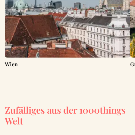
Wien
G
Zufälliges aus der 1000things
Welt