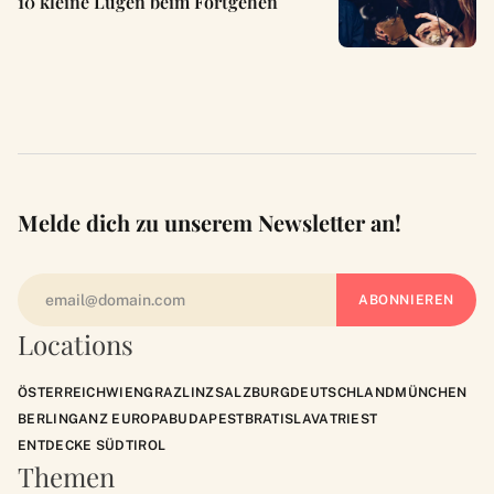
10 kleine Lügen beim Fortgehen
Melde dich zu unserem Newsletter an!
Locations
ÖSTERREICH
WIEN
GRAZ
LINZ
SALZBURG
DEUTSCHLAND
MÜNCHEN
BERLIN
GANZ EUROPA
BUDAPEST
BRATISLAVA
TRIEST
ENTDECKE SÜDTIROL
Themen