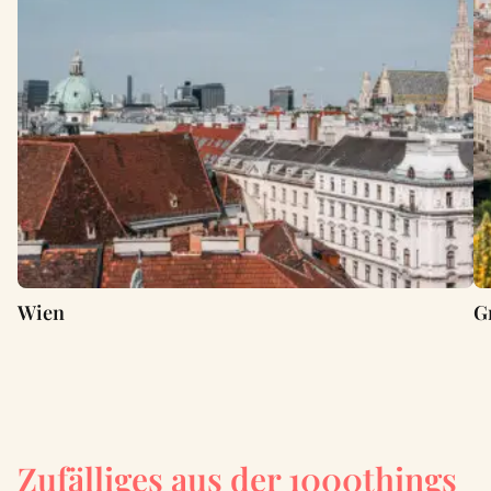
Wien
G
Zufälliges aus der 1000things