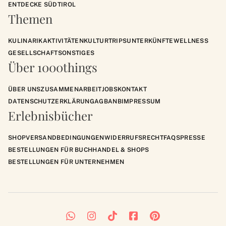
ENTDECKE SÜDTIROL
Themen
KULINARIK
AKTIVITÄTEN
KULTUR
TRIPS
UNTERKÜNFTE
WELLNESS
GESELLSCHAFT
SONSTIGES
Über 1000things
ÜBER UNS
ZUSAMMENARBEIT
JOBS
KONTAKT
DATENSCHUTZERKLÄRUNG
AGB
ANB
IMPRESSUM
Erlebnisbücher
SHOP
VERSANDBEDINGUNGEN
WIDERRUFSRECHT
FAQS
PRESSE
BESTELLUNGEN FÜR BUCHHANDEL & SHOPS
BESTELLUNGEN FÜR UNTERNEHMEN