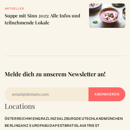
AKTUELLES
Suppe mit Sinn 2025: Alle Infos und
teilnehmende Lokale
Melde dich zu unserem Newsletter an!
Locations
ÖSTERREICH
WIEN
GRAZ
LINZ
SALZBURG
DEUTSCHLAND
MÜNCHEN
BERLIN
GANZ EUROPA
BUDAPEST
BRATISLAVA
TRIEST