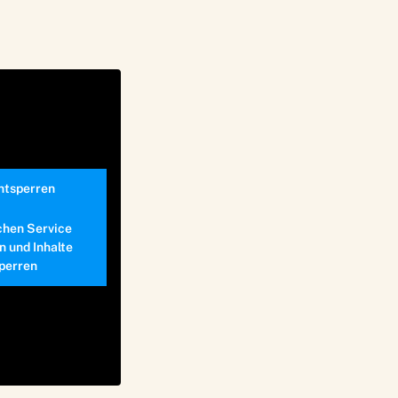
entsperren
chen Service
n und Inhalte
perren