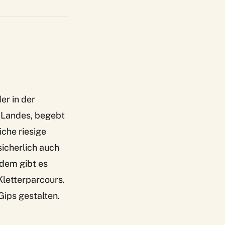
er in der
s Landes, begebt
iche riesige
icherlich auch
udem gibt es
Kletterparcours.
Gips gestalten.