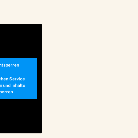
entsperren
chen Service
n und Inhalte
perren