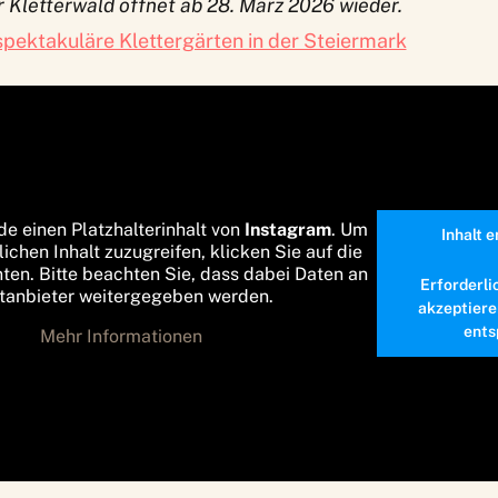
 Kletterwald öffnet ab 28. März 2026 wieder.
spektakuläre Klettergärten in der Steiermark
de einen Platzhalterinhalt von
Instagram
. Um
Inhalt 
lichen Inhalt zuzugreifen, klicken Sie auf die
nten. Bitte beachten Sie, dass dabei Daten an
Erforderli
ttanbieter weitergegeben werden.
akzeptiere
ents
Mehr Informationen