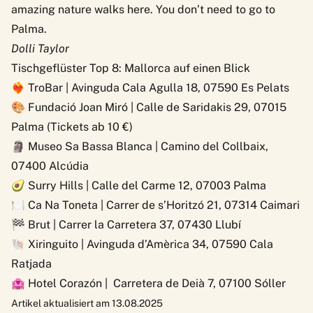
amazing nature walks here. You don’t need to go to
Palma.
Dolli Taylor
Tischgeflüster Top 8: Mallorca auf einen Blick
❤️‍🔥
TroBar
| Avinguda Cala Agulla 18, 07590 Es Pelats
🎨
Fundació Joan Miró
| Calle de Saridakis 29, 07015
Palma (Tickets ab 10 €)
🗿
Museo Sa Bassa Blanca
| Camino del Collbaix,
07400 Alcúdia
🥑
Surry Hills
| Calle del Carme 12, 07003 Palma
🍽️
Ca Na Toneta
| Carrer de s’Horitzó 21, 07314 Caimari
🏁
Brut
| Carrer la Carretera 37, 07430 Llubí
🐚
Xiringuito
| Avinguda d’Amèrica 34, 07590 Cala
Ratjada
🏩
Hotel Corazón
|
Carretera de Deià 7, 07100 Sóller
Artikel aktualisiert am 13.08.2025