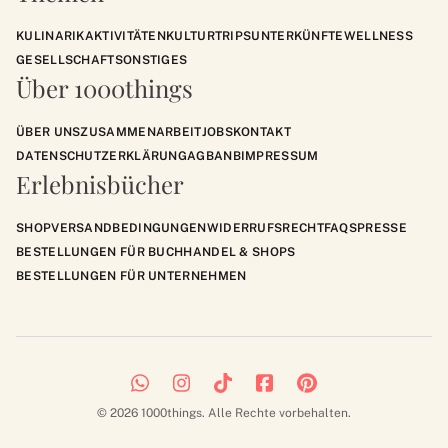
KULINARIK
AKTIVITÄTEN
KULTUR
TRIPS
UNTERKÜNFTE
WELLNESS
GESELLSCHAFT
SONSTIGES
Über 1000things
ÜBER UNS
ZUSAMMENARBEIT
JOBS
KONTAKT
DATENSCHUTZERKLÄRUNG
AGB
ANB
IMPRESSUM
Erlebnisbücher
SHOP
VERSANDBEDINGUNGEN
WIDERRUFSRECHT
FAQS
PRESSE
BESTELLUNGEN FÜR BUCHHANDEL & SHOPS
BESTELLUNGEN FÜR UNTERNEHMEN
© 2026 1000things. Alle Rechte vorbehalten.