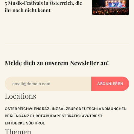
5 Musik-Festivals in Österreich, die
ihr noch nicht kennt
Melde dich zu unserem Newsletter an!
Locations
ÖSTERREICH
WIEN
GRAZ
LINZ
SALZBURG
DEUTSCHLAND
MÜNCHEN
BERLIN
GANZ EUROPA
BUDAPEST
BRATISLAVA
TRIEST
ENTDECKE SÜDTIROL
Themen