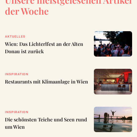
Unsere meistgelesenen Artikel
der Woche
AKTUELLES
Wien: Das Lichterlfest an der Alten
Donau ist zurück
INSPIRATION
Restaurants mit Klimaanlage in Wien
INSPIRATION
Die schönsten Teiche und Seen rund
um Wien