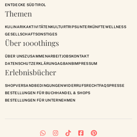
ENTDECKE SÜDTIROL
Themen
KULINARIK
AKTIVITÄTEN
KULTUR
TRIPS
UNTERKÜNFTE
WELLNESS
GESELLSCHAFT
SONSTIGES
Über 1000things
ÜBER UNS
ZUSAMMENARBEIT
JOBS
KONTAKT
DATENSCHUTZERKLÄRUNG
AGB
ANB
IMPRESSUM
Erlebnisbücher
SHOP
VERSANDBEDINGUNGEN
WIDERRUFSRECHT
FAQS
PRESSE
BESTELLUNGEN FÜR BUCHHANDEL & SHOPS
BESTELLUNGEN FÜR UNTERNEHMEN