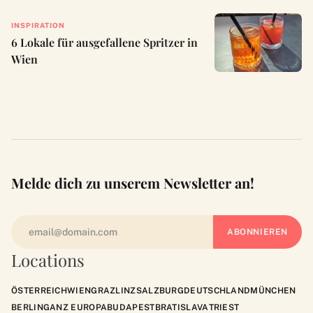
INSPIRATION
6 Lokale für ausgefallene Spritzer in
Wien
Melde dich zu unserem Newsletter an!
Locations
ÖSTERREICH
WIEN
GRAZ
LINZ
SALZBURG
DEUTSCHLAND
MÜNCHEN
BERLIN
GANZ EUROPA
BUDAPEST
BRATISLAVA
TRIEST