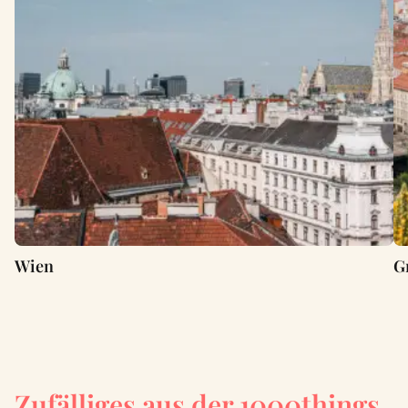
Wien
G
Zufälliges aus der 1000things