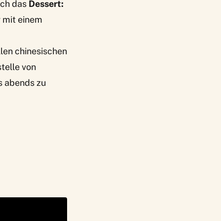
auch das
Dessert:
r mit einem
llen chinesischen
telle von
s abends zu