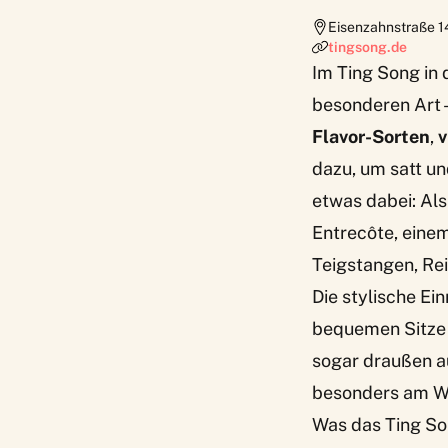
Eisenzahnstraße 
tingsong.de
Im
Ting Song
in 
besonderen Art –
Flavor-Sorten
,
v
dazu, um satt un
etwas dabei: Als
Entrecôte, eine
Teigstangen, Re
Die stylische Ei
bequemen Sitze 
sogar draußen a
besonders am W
Was das Ting S