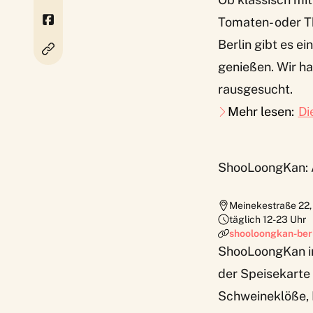
Tomaten- oder Th
Berlin gibt es e
genießen. Wir h
rausgesucht.
Mehr lesen:
Di
ShooLoongKan: A
Meinekestraße 22
täglich 12-23 Uhr
shooloongkan-ber
ShooLoongKan
i
der Speisekarte
Schweineklöße, 