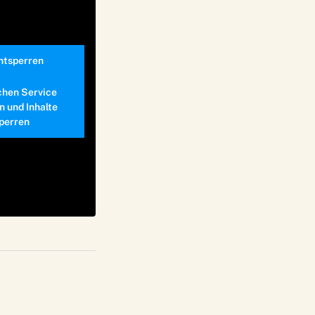
entsperren
chen Service
n und Inhalte
perren