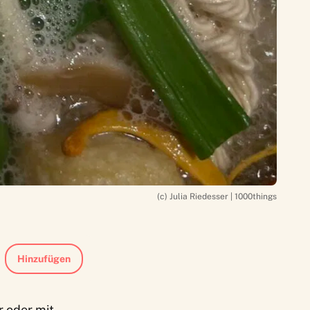
(c) Julia Riedesser | 1000things
Hinzufügen
r oder mit