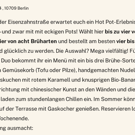
14
,
10709
Berlin
der Eisenzahnstraße erwartet euch ein Hot Pot-Erlebni
 und zwar mit mit eckigen Pots! Wählt hier
bis zu vier
ier von acht Brüharten
und bestellt am besten
vier bi
d glücklich zu werden. Die Auswahl? Mega vielfältig! Fü
 Duo bekommt ihr ein Menü mit ein bis drei Brühe-Sort
m Gemüsekorb (Tofu oder Pilze), handgemachten Nudeln,
iskuchen mit rotem Karamell und knusprigen Bio-Bana
nrichtung mit chinesischer Kunst an den Wänden und die
laden zum stundenlangen Chillen ein. Im Sommer könnt
uf der Terrasse mit Gaskocher genießen.
Reservieren
l
ochenende.
ong ausmacht: