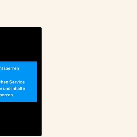
entsperren
chen Service
n und Inhalte
perren