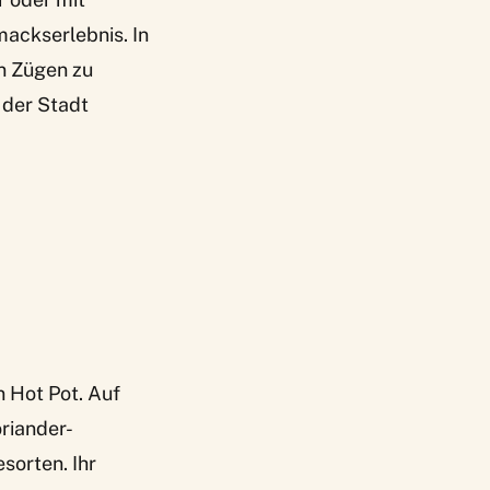
mackserlebnis. In
en Zügen zu
 der Stadt
n Hot Pot. Auf
oriander-
orten. Ihr