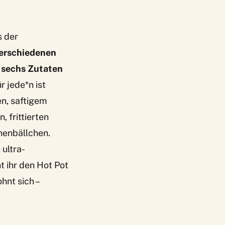
s der
 verschiedenen
s sechs Zutaten
r jede*n ist
en, saftigem
 frittierten
nenbällchen.
 ultra-
 ihr den Hot Pot
ohnt sich –