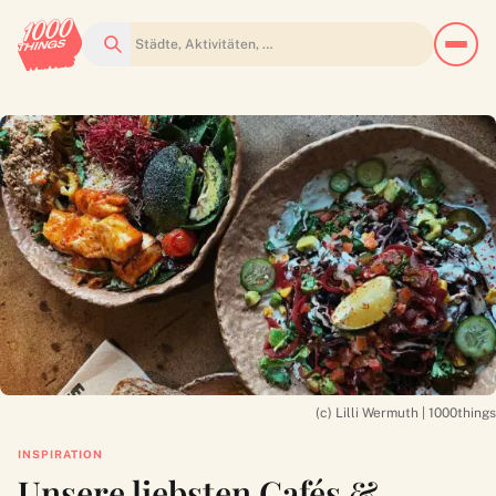
Suchen
(c) Lilli Wermuth | 1000things
INSPIRATION
Unsere liebsten Cafés &