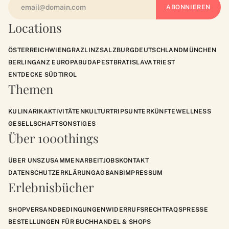
Locations
ÖSTERREICH
WIEN
GRAZ
LINZ
SALZBURG
DEUTSCHLAND
MÜNCHEN
BERLIN
GANZ EUROPA
BUDAPEST
BRATISLAVA
TRIEST
ENTDECKE SÜDTIROL
Themen
KULINARIK
AKTIVITÄTEN
KULTUR
TRIPS
UNTERKÜNFTE
WELLNESS
GESELLSCHAFT
SONSTIGES
Über 1000things
ÜBER UNS
ZUSAMMENARBEIT
JOBS
KONTAKT
DATENSCHUTZERKLÄRUNG
AGB
ANB
IMPRESSUM
Erlebnisbücher
SHOP
VERSANDBEDINGUNGEN
WIDERRUFSRECHT
FAQS
PRESSE
BESTELLUNGEN FÜR BUCHHANDEL & SHOPS