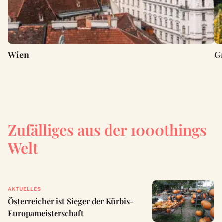
Wien
G
Zufälliges aus der 1000things
Welt
AKTUELLES
Österreicher ist Sieger der Kürbis-
Europameisterschaft