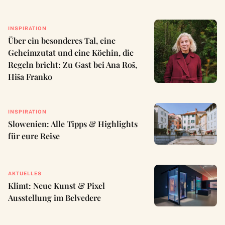
INSPIRATION
Über ein besonderes Tal, eine
Geheimzutat und eine Köchin, die
Regeln bricht: Zu Gast bei Ana Roš,
Hiša Franko
INSPIRATION
Slowenien: Alle Tipps & Highlights
für eure Reise
AKTUELLES
Klimt: Neue Kunst & Pixel
Ausstellung im Belvedere