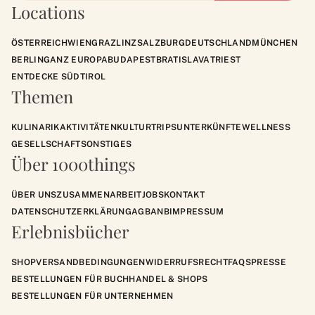
Locations
ÖSTERREICH
WIEN
GRAZ
LINZ
SALZBURG
DEUTSCHLAND
MÜNCHEN
BERLIN
GANZ EUROPA
BUDAPEST
BRATISLAVA
TRIEST
ENTDECKE SÜDTIROL
Themen
KULINARIK
AKTIVITÄTEN
KULTUR
TRIPS
UNTERKÜNFTE
WELLNESS
GESELLSCHAFT
SONSTIGES
Über 1000things
ÜBER UNS
ZUSAMMENARBEIT
JOBS
KONTAKT
DATENSCHUTZERKLÄRUNG
AGB
ANB
IMPRESSUM
Erlebnisbücher
SHOP
VERSANDBEDINGUNGEN
WIDERRUFSRECHT
FAQS
PRESSE
BESTELLUNGEN FÜR BUCHHANDEL & SHOPS
BESTELLUNGEN FÜR UNTERNEHMEN