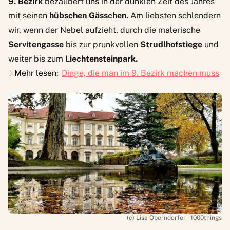
9. Bezirk
bezaubert uns in der dunklen Zeit des Jahres
mit seinen
hübschen Gässchen.
Am liebsten schlendern
wir, wenn der Nebel aufzieht, durch die malerische
Servitengasse
bis zur prunkvollen
Strudlhofstiege
und
weiter bis zum
Liechtensteinpark.
Mehr lesen:
Dinge, die man im 9. Bezirk machen muss
(c) Lisa Oberndorfer | 1000things