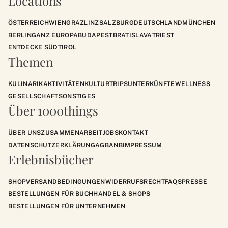
Locations
ÖSTERREICH
WIEN
GRAZ
LINZ
SALZBURG
DEUTSCHLAND
MÜNCHEN
BERLIN
GANZ EUROPA
BUDAPEST
BRATISLAVA
TRIEST
ENTDECKE SÜDTIROL
Themen
KULINARIK
AKTIVITÄTEN
KULTUR
TRIPS
UNTERKÜNFTE
WELLNESS
GESELLSCHAFT
SONSTIGES
Über 1000things
ÜBER UNS
ZUSAMMENARBEIT
JOBS
KONTAKT
DATENSCHUTZERKLÄRUNG
AGB
ANB
IMPRESSUM
Erlebnisbücher
SHOP
VERSANDBEDINGUNGEN
WIDERRUFSRECHT
FAQS
PRESSE
BESTELLUNGEN FÜR BUCHHANDEL & SHOPS
BESTELLUNGEN FÜR UNTERNEHMEN