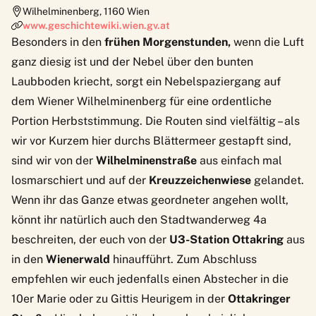
Wilhelminenberg
,
1160
Wien
www.geschichtewiki.wien.gv.at
Besonders in den
frühen Morgenstunden,
wenn die Luft
ganz diesig ist und der Nebel über den bunten
Laubboden kriecht, sorgt ein Nebelspaziergang auf
dem Wiener Wilhelminenberg für eine ordentliche
Portion Herbststimmung. Die Routen sind vielfältig – als
wir vor Kurzem hier durchs Blättermeer gestapft sind,
sind wir von der
Wilhelminenstraße
aus einfach mal
losmarschiert und auf der
Kreuzzeichenwiese
gelandet.
Wenn ihr das Ganze etwas geordneter angehen wollt,
könnt ihr natürlich auch den
Stadtwanderweg 4a
beschreiten, der euch von der
U3-Station Ottakring
aus
in den
Wienerwald
hinaufführt. Zum Abschluss
empfehlen wir euch jedenfalls einen Abstecher in die
10er Marie
oder zu
Gittis Heurigem
in der
Ottakringer