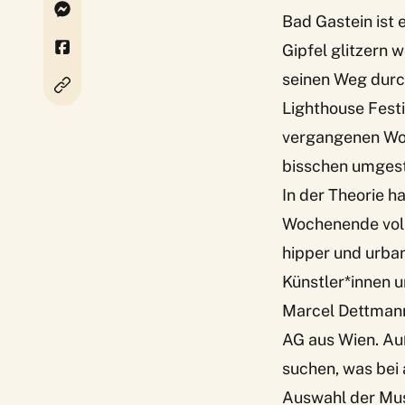
Bad Gastein ist 
Gipfel glitzern 
seinen Weg durc
Lighthouse Festiv
vergangenen Wo
bisschen umgest
In der Theorie h
Wochenende voll
hipper und urba
Künstler*innen 
Marcel Dettmann 
AG aus Wien. Au
suchen, was bei a
Auswahl der Mus