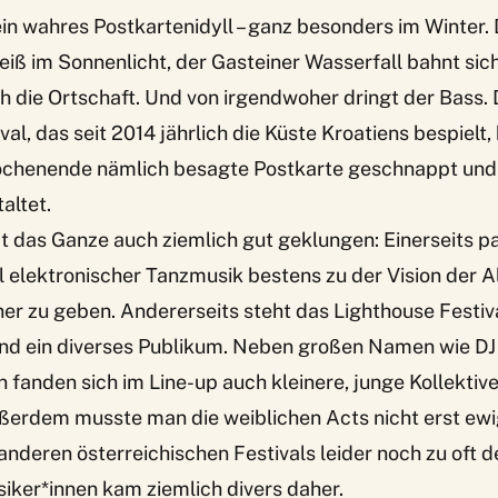
ein wahres Postkartenidyll – ganz besonders im Winter.
weiß im Sonnenlicht, der Gasteiner Wasserfall bahnt si
h die Ortschaft. Und von irgendwoher dringt der Bass.
al, das seit 2014 jährlich die Küste Kroatiens bespielt,
chenende nämlich besagte Postkarte geschnappt und 
altet.
at das Ganze auch ziemlich gut geklungen: Einerseits pa
 elektronischer Tanzmusik bestens zu der Vision der 
ner zu geben
. Andererseits steht das Lighthouse Festiva
und ein diverses Publikum. Neben großen Namen wie DJ
fanden sich im Line-up auch kleinere, junge Kollektiv
ßerdem musste man die weiblichen Acts nicht erst e
nderen österreichischen Festivals leider noch zu oft der
iker*innen kam ziemlich divers daher.