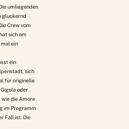
 Die umliegenden
ch gluckernd
 Die Crew vom
 hat sich am
mal ein
sst ein
Alpenstadt,
sich
l für originelle
 Gigola oder
e wie die Amore
wig im Programm
 Fall ist. Die