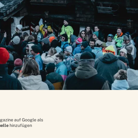
gazine auf Google als
elle
hinzufügen