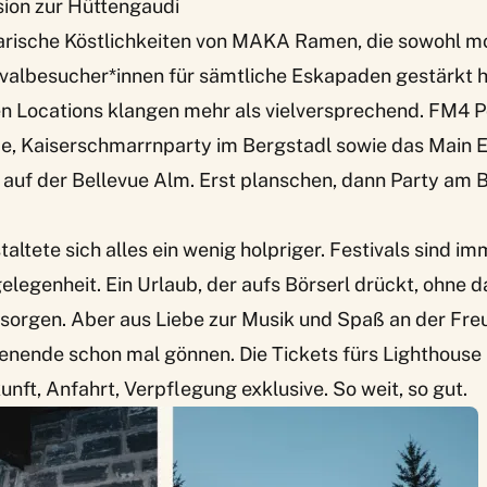
sion zur Hüttengaudi
arische Köstlichkeiten von
MAKA Ramen
, die sowohl m
ivalbesucher*innen für sämtliche Eskapaden gestärkt 
n Locations klangen mehr als vielversprechend. FM4 P
e, Kaiserschmarrnparty im Bergstadl sowie das Main E
auf der Bellevue Alm. Erst planschen, dann Party am 
altete sich alles ein wenig holpriger. Festivals sind im
elegenheit. Ein Urlaub, der aufs Börserl drückt, ohne d
sorgen. Aber aus Liebe zur Musik und Spaß an der Fr
enende schon mal gönnen. Die Tickets fürs Lighthouse 
unft, Anfahrt, Verpflegung exklusive. So weit, so gut.