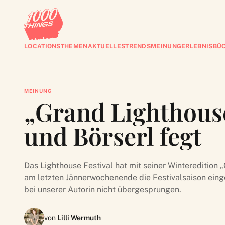
LOCATIONS
THEMEN
AKTUELLES
TRENDS
MEINUNG
ERLEBNISBÜ
MEINUNG
„Grand Lighthouse
und Börserl fegt
Das Lighthouse Festival hat mit seiner Winteredition 
am letzten Jännerwochenende die Festivalsaison einge
bei unserer Autorin nicht übergesprungen.
von
Lilli Wermuth