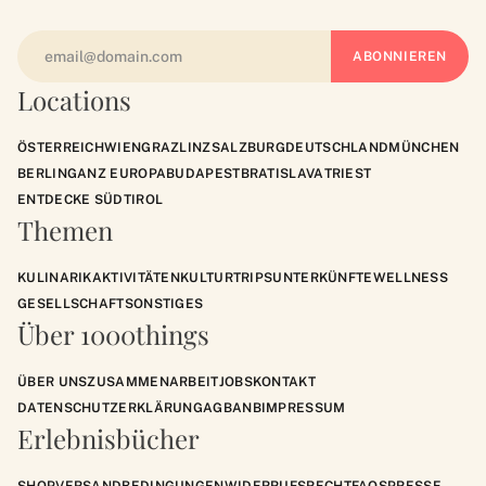
Locations
ÖSTERREICH
WIEN
GRAZ
LINZ
SALZBURG
DEUTSCHLAND
MÜNCHEN
BERLIN
GANZ EUROPA
BUDAPEST
BRATISLAVA
TRIEST
ENTDECKE SÜDTIROL
Themen
KULINARIK
AKTIVITÄTEN
KULTUR
TRIPS
UNTERKÜNFTE
WELLNESS
GESELLSCHAFT
SONSTIGES
Über 1000things
ÜBER UNS
ZUSAMMENARBEIT
JOBS
KONTAKT
DATENSCHUTZERKLÄRUNG
AGB
ANB
IMPRESSUM
Erlebnisbücher