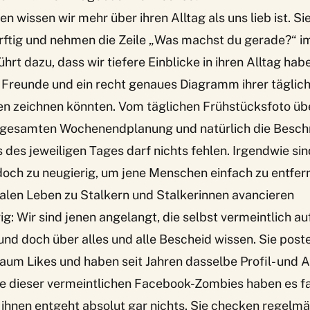
en wissen wir mehr über ihren Alltag als uns lieb ist. S
rftig und nehmen die Zeile „Was machst du gerade?“ i
ührt dazu, dass wir tiefere Einblicke in ihren Alltag habe
 Freunde und ein recht genaues Diagramm ihrer täglic
 zeichnen könnten. Vom täglichen Frühstücksfoto über
ur gesamten Wochenendplanung und natürlich die Besch
es jeweiligen Tages darf nichts fehlen. Irgendwie sin
och zu neugierig, um jene Menschen einfach zu entfer
italen Leben zu Stalkern und Stalkerinnen avancieren
g: Wir sind jenen angelangt, die selbst vermeintlich a
und doch über alles und alle Bescheid wissen. Sie poste
 kaum Likes und haben seit Jahren dasselbe Profil- und 
 dieser vermeintlichen Facebook-Zombies haben es fa
ihnen entgeht absolut gar nichts. Sie checken regelm