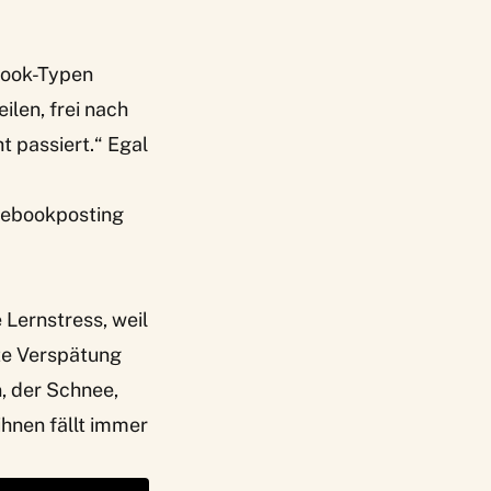
ebook-Typen
ilen, frei nach
t passiert.“ Egal
cebookposting
Lernstress, weil
te Verspätung
, der Schnee,
ihnen fällt immer