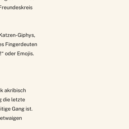
 Freundeskreis
 Katzen-Giphys,
les Fingerdeuten
“ oder Emojis.
k akribisch
g die letzte
tige Gang ist.
 etwaigen