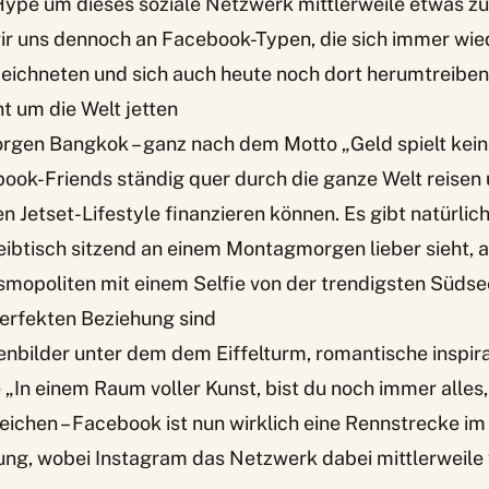
ype um dieses soziale Netzwerk mittlerweile etwas 
 wir uns dennoch an Facebook-Typen, die sich immer wie
zeichneten und sich auch heute noch dort herumtreiben
nt um die Welt jetten
rgen Bangkok – ganz nach dem Motto „Geld spielt kein
ook-Friends ständig quer durch die ganze Welt reisen 
en Jetset-Lifestyle finanzieren können. Es gibt natürlic
ibtisch sitzend an einem Montagmorgen lieber sieht, a
mopoliten mit einem Selfie von der trendigsten Südsee
 perfekten Beziehung sind
nbilder unter dem dem Eiffelturm, romantische inspira
„In einem Raum voller Kunst, bist du noch immer alles,
eichen – Facebook ist nun wirklich eine Rennstrecke im
ung, wobei Instagram das Netzwerk dabei mittlerweile 