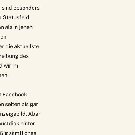
ie sind besonders
m Statusfeld
n als in jenen
hen
 die aktuellste
reibung des
d wir im
nen.
uf Facebook
n selten bis gar
Anzeigebild. Aber
ustdick hinter
äßig sämtliches