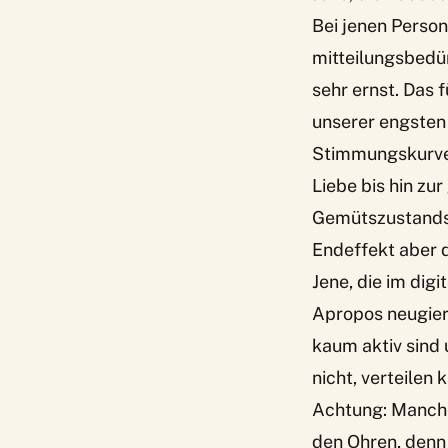
Bei jenen Person
mitteilungsbedü
sehr ernst. Das f
unserer engsten
Stimmungskurven
Liebe bis hin z
Gemütszustands d
Endeffekt aber d
Jene, die im dig
Apropos neugieri
kaum aktiv sind 
nicht, verteilen
Achtung: Manche
den Ohren, denn 