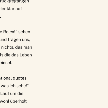
zurückgegangen
der klar auf
.
e Rolex!“ sehen
und fragen uns,
h nichts, das man
ls die das Leben
insel.
tional quotes
 was ich sehe!“
 Lauf um die
wohl überholt