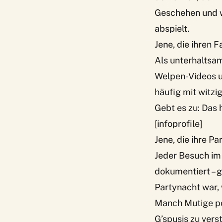
Geschehen und wi
abspielt.
Jene, die ihren 
Als unterhaltsam
Welpen-Videos un
häufig mit witz
Gebt es zu: Das 
[infoprofile]
Jene, die ihre P
Jeder Besuch im
dokumentiert – ge
Partynacht war, 
Manch Mutige po
G’spusis zu vers