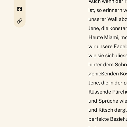
Auch wenn der H
ist, so erinnern
unserer Wall ab
Jene, die konsta
Heute Miami, mo
wir unsere Faceb
wie sie sich dies
hinter dem Schre
genießenden Kos
Jene, die in der
Küssende Pärche
und Sprüche wie 
und Kitsch dergl
perfekte Bezieh