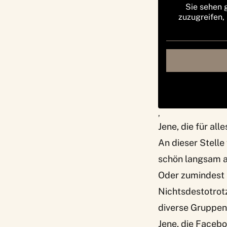
Sie sehen 
zuzugreifen,
‚
Jene, die für al
An dieser Stelle
schön langsam a
Oder zumindest b
Nichtsdestotrotz
diverse Gruppen
Jene, die Faceb