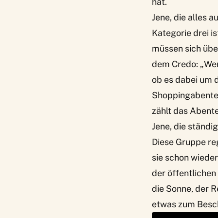
hat.
Jene, die alles
Kategorie drei i
müssen sich über
dem Credo: „Wenn
ob es dabei um d
Shoppingabenteu
zählt das Abente
Jene, die ständi
Diese Gruppe reg
sie schon wiede
der öffentliche
die Sonne, der R
etwas zum Besc