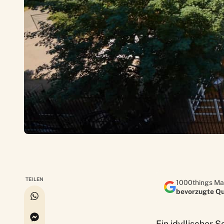
TEILEN
1000things Ma
bevorzugte Qu
Ein idyllischer S