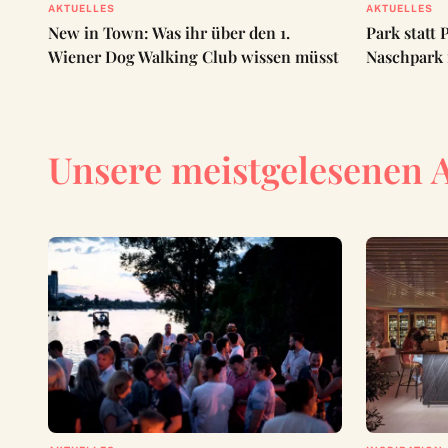
AKTUELLES
AKTUELLES
New in Town: Was ihr über den 1.
Park statt 
Wiener Dog Walking Club wissen müsst
Naschpark i
Unsere meistgelesenen 