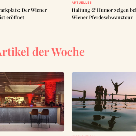
AKTUELLES
Parkplatz: Der Wiener
Haltung & Humor zeigen bei 
st eröffnet
Wiener Pferdeschwanztour
Artikel der Woche