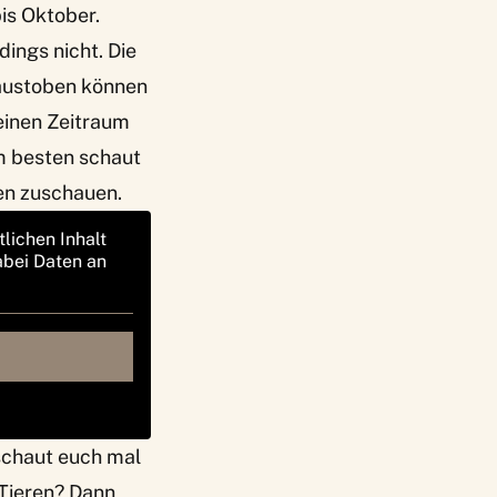
is Oktober.
dings nicht. Die
 austoben können
 einen Zeitraum
m besten schaut
en zuschauen.
tlichen Inhalt
abei Daten an
 schaut euch mal
Tieren
? Dann