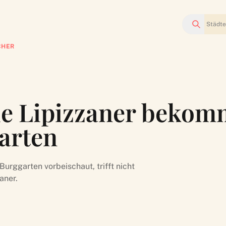
Suchen
CHER
Die Lipizzaner beko
arten
rggarten vorbeischaut, trifft nicht
aner.