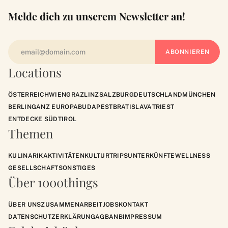
Melde dich zu unserem Newsletter an!
Locations
ÖSTERREICH
WIEN
GRAZ
LINZ
SALZBURG
DEUTSCHLAND
MÜNCHEN
BERLIN
GANZ EUROPA
BUDAPEST
BRATISLAVA
TRIEST
ENTDECKE SÜDTIROL
Themen
KULINARIK
AKTIVITÄTEN
KULTUR
TRIPS
UNTERKÜNFTE
WELLNESS
GESELLSCHAFT
SONSTIGES
Über 1000things
ÜBER UNS
ZUSAMMENARBEIT
JOBS
KONTAKT
DATENSCHUTZERKLÄRUNG
AGB
ANB
IMPRESSUM