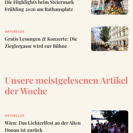
Die Highlights beim Steiermark
Frühling 2026 am Rathausplatz
AKTUELLES
Gratis Lesungen & Konzerte: Die
Zieglergasse wird zur Bühne
Unsere meistgelesenen Artikel
der Woche
AKTUELLES
Wien: Das Lichterlfest an der Alten
Donau ist zurück