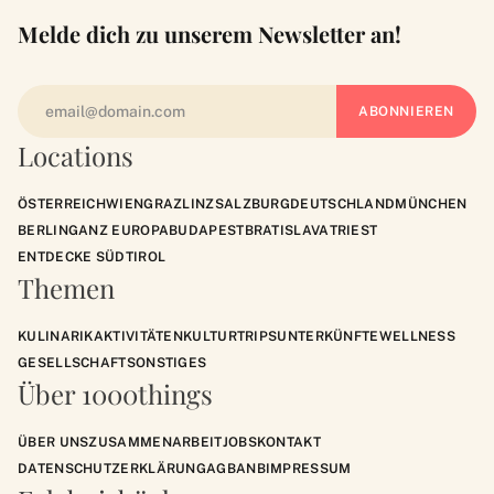
Melde dich zu unserem Newsletter an!
Locations
ÖSTERREICH
WIEN
GRAZ
LINZ
SALZBURG
DEUTSCHLAND
MÜNCHEN
BERLIN
GANZ EUROPA
BUDAPEST
BRATISLAVA
TRIEST
ENTDECKE SÜDTIROL
Themen
KULINARIK
AKTIVITÄTEN
KULTUR
TRIPS
UNTERKÜNFTE
WELLNESS
GESELLSCHAFT
SONSTIGES
Über 1000things
ÜBER UNS
ZUSAMMENARBEIT
JOBS
KONTAKT
DATENSCHUTZERKLÄRUNG
AGB
ANB
IMPRESSUM